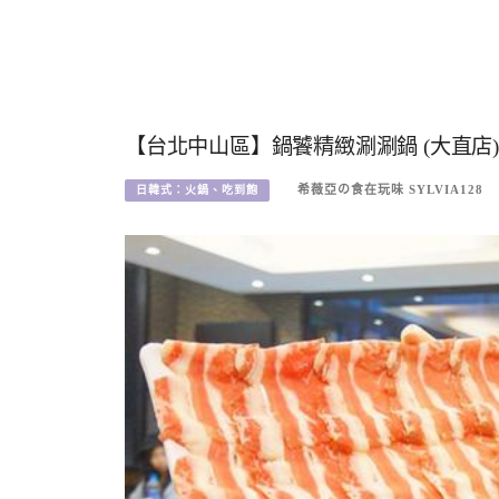
【台北中山區】鍋饕精緻涮涮鍋 (大直
希薇亞の食在玩味 SYLVIA128
日韓式：火鍋、吃到飽