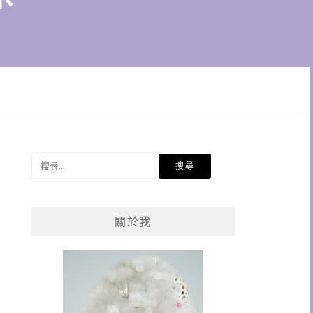
搜
尋
關
鍵
關於我
字: