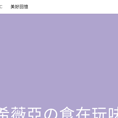
C
美好回憶
希薇亞の食在玩