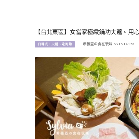
【台北東區】女當家極緻鍋功夫麵。用
希薇亞の食在玩味 SYLVIA128
日韓式：火鍋、吃到飽