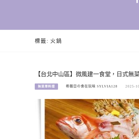
標籤:
火鍋
【台北中山區】微風建一食堂，日式無
希薇亞の食在玩味 SYLVIA128
2025-1
無菜單料理