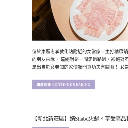
位於東區忠孝敦化站附近的女當家，主打精緻鍋
的朋友來說， 這絕對是一間走過路過，卻絕對
是出自於女老闆的家傳獨門真功夫有關囉！ 女
CONTINUE READING
【新北新莊區】婧Shabu火鍋。享受高