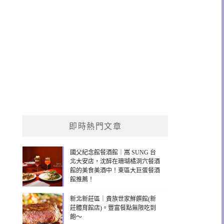
即時熱門文章
國父紀念館餐酒館｜嵩 SUNG 台
北大安店，沈醉在珊瑚橘洞穴餐酒
館的美食美酒中！東區大巨蛋餐酒
館推薦！
新北新莊區｜貴族世家鮮饌館(新
莊體育館店)。豐富餐點無限吃到
飽～