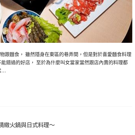
物跟麵食， 雖然隱身在東區的巷弄間，但是對於喜愛麵食料理
不能錯過的好店， 至於為什麼叫女當家當然跟店內賣的料理都
當…
品精緻火鍋與日式料理～