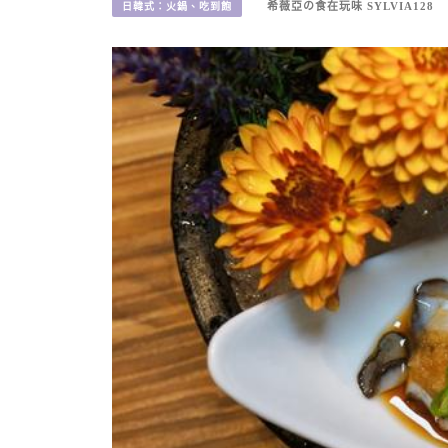
希薇亞の食在玩味 SYLVIA128
日韓式：火鍋、吃到飽