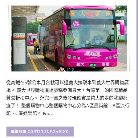
從高鐵在5號公車月台就可以達義大接駁車到義大世界購物廣
場。 義大世界購物廣場號稱亞洲最大，台灣第一的國際精品
質營折扣中心。 逛完一圈之後發現確實是夠大的走的我腳都
痠了！ 整個購物中心整個購物中心分為A區風尚館、B區流行
館、C區娛樂館。 &n…
CONTINUE READING