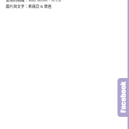
使用的相機：Sony A6300、A7CII
圖片與文字：希薇亞 & 樂爸