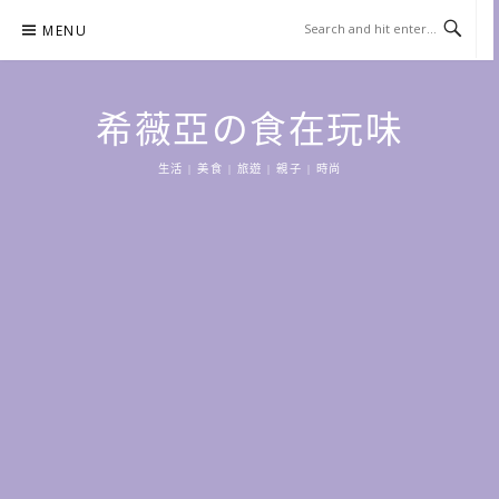
Skip
MENU
to
content
希薇亞の食在玩味
生活 | 美食 | 旅遊 | 親子 | 時尚