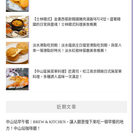
【士林韓式】金書西餐飲韓國豬肉湯飯돼지국밥。盛著韓
國的日常與靈魂！士林韓式料理美食推薦
淡水港點吃到飽｜淡水蘊泉庄日蘊堂港點吃到飽，與家人
來一場港點好時光！淡水紅樹林餐廳美食推薦！
【中山區無菜單料理】匠壽司，松江南京精緻日式無菜單
料理，多種誘人滋味一次滿足！
近期文章
中山站早午餐｜BREW & KITCHEN，讓人願意慢下來吃一頓早餐的地
方！中山站咖啡廳！