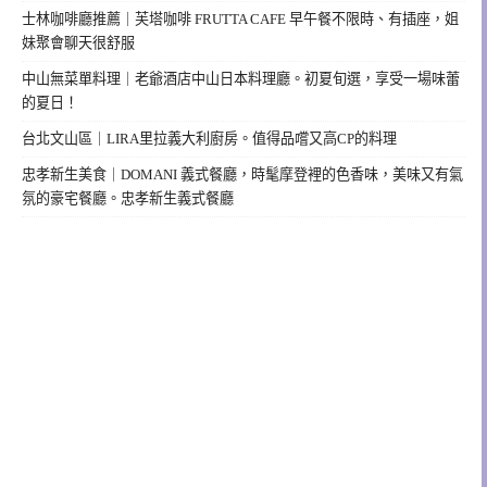
士林咖啡廳推薦｜芙塔咖啡 FRUTTA CAFE 早午餐不限時、有插座，姐
妹聚會聊天很舒服
中山無菜單料理｜老爺酒店中山日本料理廳。初夏旬選，享受一場味蕾
的夏日！
台北文山區｜LIRA里拉義大利廚房。值得品嚐又高CP的料理
忠孝新生美食｜DOMANI 義式餐廳，時髦摩登裡的色香味，美味又有氣
氛的豪宅餐廳。忠孝新生義式餐廳