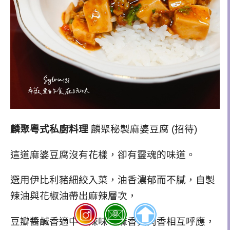
麟聚粵式私廚料理
麟聚秘製麻婆豆腐 (招待)
這道麻婆豆腐沒有花樣，卻有靈魂的味道。
選用伊比利豬細絞入菜，油香濃郁而不膩，自製
辣油與花椒油帶出麻辣層次，
豆瓣醬鹹香適中，辣味、麻香與肉香相互呼應，