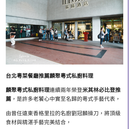
台北粵菜餐廳推薦麟聚粵式私廚料理
麟聚粵式私廚料理
連續兩年榮登
米其林必比登推
薦
，
是許多老饕心中實至名歸的粵式手藝代表，
由曾任遠東香格里拉的名廚劉冠麟操刀，
將頂級
食材與精湛手藝完美結合，