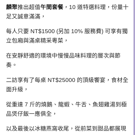
麟聚
推出超值
午間
套餐
，
10 道特選料理，份量十
足又誠意滿滿，
每人只要 NT$1500 (另加 10% 服務費) 可享有獨
立包廂與滿桌精采粵菜
，
在安靜舒適的環境中慢慢品味料理的層次與節
奏。
二訪享有了每桌 NT$25000 的頂級饗宴，食材全
面升級，
從
重達 7 斤的
燒鵝、龍蝦、牛舌、魚翅雞湯到極
品煲仔飯一應俱全，
以及最後以冰糖燕窩收尾，從前菜到甜品都展現