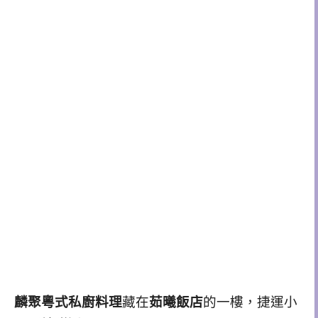
麟聚粵式私廚料理
藏在
茹曦飯店
的一樓，捷運小