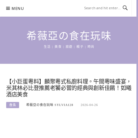
Skip
MENU
to
content
希薇亞の食在玩味
生活 | 美食 | 旅遊 | 親子 | 時尚
【小巨蛋粵料】麟聚粵式私廚料理。午間粵味盛宴，
米其林必比登推薦老饕必嘗的經典與創新佳餚！如曦
酒店美食
台北
希薇亞の食在玩味 SYLVIA128
2026-04-26