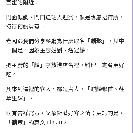
巨蛋站附近，
門面低調，門口還站人迎賓，像是專屬招待所，
接待預約貴賓。
老闆跟我們分享
餐廳為什麼取名「
麟聚
」，其中
一個是，因為主廚姓劉、名冠麟，
把主廚的「麟」字放進店名裡，料理一定會更好
吃。
凡來到這裡的客人，都是貴人，「麒麟聚首、蓬
蓽生輝」，
既有吉祥寓意，又象徵著好客之情；更巧的是，
「
麟聚
」的英文 Lin Ju，