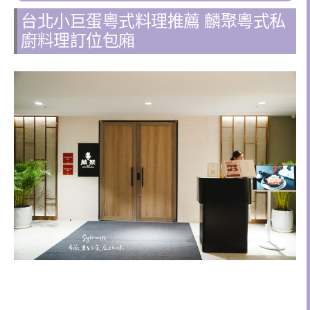
台北小巨蛋粵式料理推薦 麟聚粵式私
廚料理訂位包廂