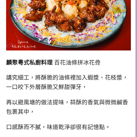
麟聚粵式私廚料理
百花油條拼冰花骨
講究細工，將酥脆的油條裡加入蝦漿、花枝漿，
一口咬下外層酥脆又鮮甜彈牙，
再以避風塘的做法提味，蒜酥的香氣與微微鹹香
包裹其中，
口感酥而不膩，味道乾淨卻很有記憶點。