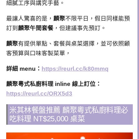
細膩工序與講究手藝。
最讓人驚喜的是，
麟聚
不限平日，假日同樣能預
訂到
麟聚
午間套餐
，
但
建議事先預訂。
麟聚
有提供單點、套餐與桌菜選擇，並可依照顧
客預算與口味客製菜單，
詳細 menu：
https://reurl.cc/k80mmq
麟聚粵式私廚料理
inline 線上訂位：
https://reurl.cc/ORX5d3
米其林餐盤推薦 麟聚粵式私廚料理必
吃料理 NT$25,000 桌菜