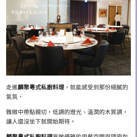
走進
麟聚粵式私廚料理
，就能感受到那份細膩的
氣氛，
雅緻中帶點親切，
低調的燈光、溫潤的木質調，
讓人還沒坐下就開始期待。
麟聚粵式私廚料理
寬敞優雅的用餐空間與隱密包