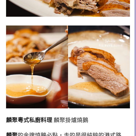
麟聚粵式私廚料理
麟聚掛爐燒鵝
麟聚
的金牌燒鵝必點，走的是很純粹的港式路