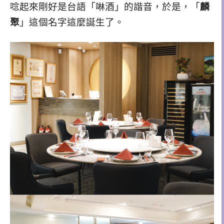
唸起來剛好是台語「啉酒」的諧音，
於是，「
麟
聚
」這個名字這麼誕生了。