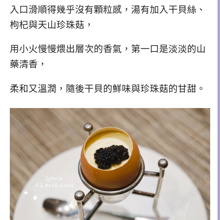
入口滑順得幾乎沒有顆粒感，湯有
加入干貝絲、
枸杞與天山珍珠菇，
用小火慢慢煨出層次的香氣，
第一口是淡淡的山
藥清香，
柔和又溫潤，隨後干貝的鮮味與珍珠菇的甘甜。