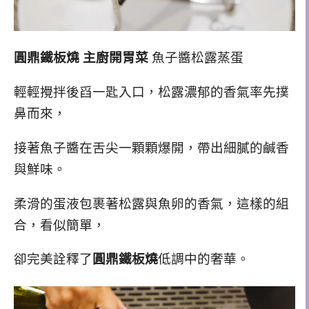
圓鼎鐵板燒 主廚開胃菜
魚子醬
松露
蒸蛋
輕輕攪拌後舀一匙入口，松露濃郁的香氣率先撲
鼻而來，
接著魚子醬在舌尖一顆顆爆開，帶出細膩的鹹香
與鮮味。
柔滑的蛋液包裹著松露與魚卵的香氣，這樣的組
合，看似簡單，
卻完美詮釋了
圓鼎鐵板燒
低調中的奢華。