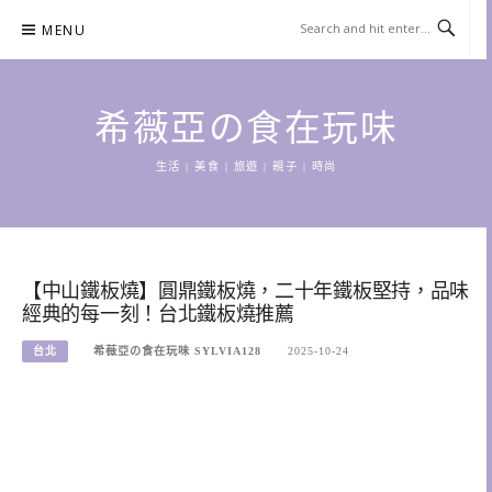
Skip
MENU
to
content
希薇亞の食在玩味
生活 | 美食 | 旅遊 | 親子 | 時尚
【中山鐵板燒】圓鼎鐵板燒，二十年鐵板堅持，品味
經典的每一刻！台北鐵板燒推薦
台北
希薇亞の食在玩味 SYLVIA128
2025-10-24