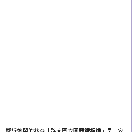
鄰近熱鬧的林森北路商圈的
圓鼎鐵板燒
，是一家