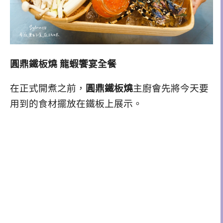
圓鼎鐵板燒 龍蝦饗宴全餐
在正式開煮之前，
圓鼎鐵板燒
主廚會先將今天要
用到的食材擺放在鐵板上展示。