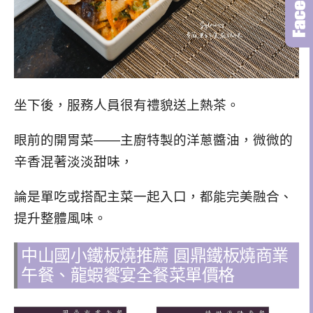
坐下後，
服務人員很有禮貌
送上熱茶。
眼前的開胃菜——主廚特製的洋蔥醬油，微微的
辛香混著淡淡甜味，
論是單吃或搭配主菜一起入口，都能完美融合、
提升整體風味。
中山國小鐵板燒推薦 圓鼎鐵板燒商業
午餐、龍蝦饗宴全餐菜單價格