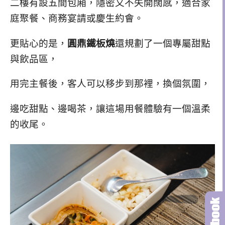
二樓有
設
五間包廂，隱密又不失開闊感，適合家
庭聚餐、商務宴請或慶生約會。
更貼心的是，
圓鼎鐵板燒
還規劃了一個專屬甜點
與飲品區，
用完主餐後，客人可以移步到那裡，換個氛圍，
邊吃甜點、邊喝茶，讓這場用餐體驗有一個溫柔
的收尾。