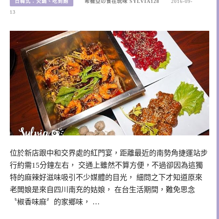
日韓式：火鍋、吃到飽
希薇亞の食在玩味 SYLVIA128
2016-09-
13
位於新店跟中和交界處的紅門宴，距離最近的南勢角捷運站步
行約需15分鐘左右， 交通上雖然不算方便，不過卻因為這獨
特的麻辣好滋味吸引不少媒體的目光， 細問之下才知道原來
老闆娘是來自四川南充的姑娘， 在台生活期間，難免思念
〝椒香味麻〞的家鄉味， …