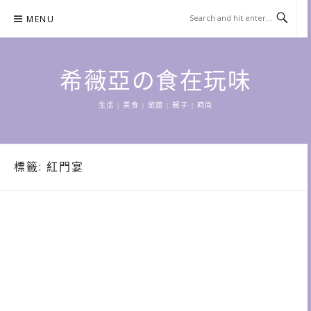
Skip
MENU
to
content
希薇亞の食在玩味
生活 | 美食 | 旅遊 | 親子 | 時尚
標籤:
紅門宴