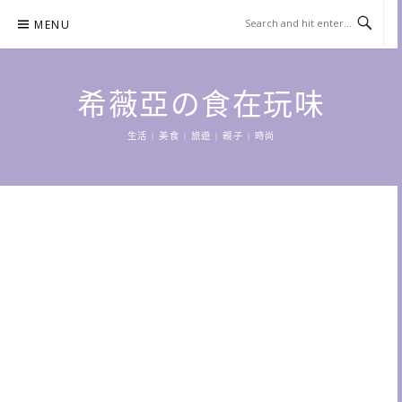
Skip
MENU
to
content
希薇亞の食在玩味
生活 | 美食 | 旅遊 | 親子 | 時尚