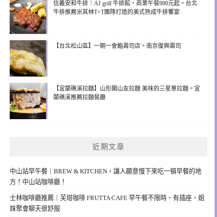
信義安和牛排｜AJ grill 牛排館，商業午餐990元起。台北
牛排推薦米其林T+T團隊打造的美式熟成牛排饗宴
【台北松山區】一期一會鮨壽司店。南京復興壽司
【宜蘭礁溪拉麵】山形閣山友拉麵 美味的三星蔥拉麵。宜
蘭礁溪推薦拉麵餐廳
近期文章
中山站早午餐｜BREW & KITCHEN，讓人願意慢下來吃一頓早餐的地
方！中山站咖啡廳！
士林咖啡廳推薦｜芙塔咖啡 FRUTTA CAFE 早午餐不限時、有插座，姐
妹聚會聊天很舒服