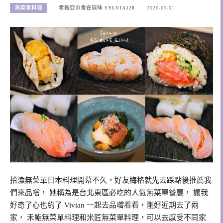
無菜單料理
希薇亞の食在玩味 SYLVIA128
2026-05-01
拾漁無菜單日本料理開幕不久，好友梅格就先去踩點後推薦我
們來品嚐， 她稱為是台北東區必吃的人氣無菜單餐廳， 讓我
好奇了心也約了 Vivian 一起去品嚐看看，剛好近期去了兩
家， 禾鮨無菜單料理和米匠無菜單料理，可以去感受不同家