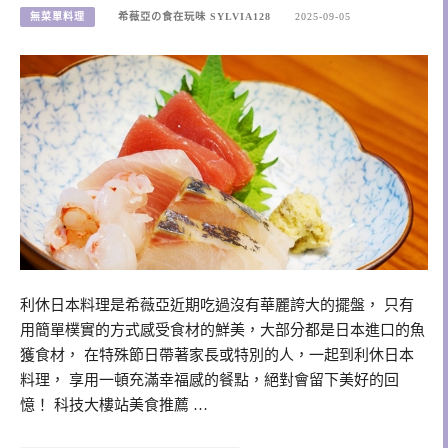
無菜單料理
希薇亞の食在玩味 SYLVIA128
2025-09-05
利休日本料理是希薇亞近期吃過沒有華麗誇大的擺盤， 只有
用簡單樸實的方式感受食材的鮮美，大部分都是日本進口的魚
獲食材， 在特殊節日帶著家長或特別的人，一起到利休日本
料理， 享用一頓充滿幸福感的餐點，絕對會留下美好的回
憶！ 科技大樓站美食推薦 …