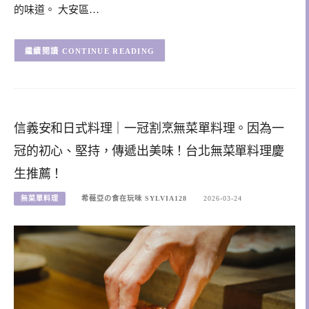
的味道。 大安區…
CONTINUE READING
信義安和日式料理｜一冠割烹無菜單料理。因為一
冠的初心、堅持，傳遞出美味！台北無菜單料理慶
生推薦！
無菜單料理
希薇亞の食在玩味 SYLVIA128
2026-03-24