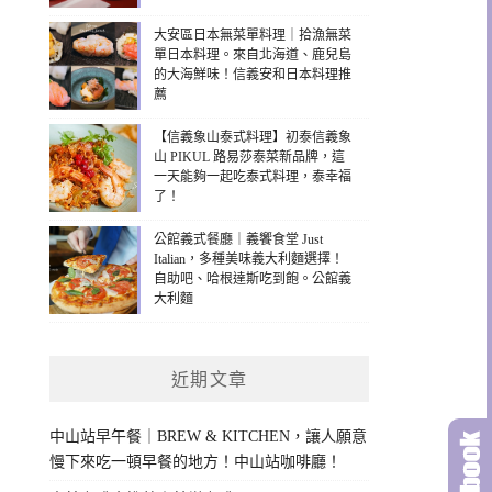
大安區日本無菜單料理｜拾漁無菜
單日本料理。來自北海道、鹿兒島
的大海鮮味！信義安和日本料理推
薦
【信義象山泰式料理】初泰信義象
山 PIKUL 路易莎泰菜新品牌，這
一天能夠一起吃泰式料理，泰幸福
了！
公館義式餐廳｜義饗食堂 Just
Italian，多種美味義大利麵選擇！
自助吧、哈根達斯吃到飽。公館義
大利麵
近期文章
中山站早午餐｜BREW & KITCHEN，讓人願意
慢下來吃一頓早餐的地方！中山站咖啡廳！