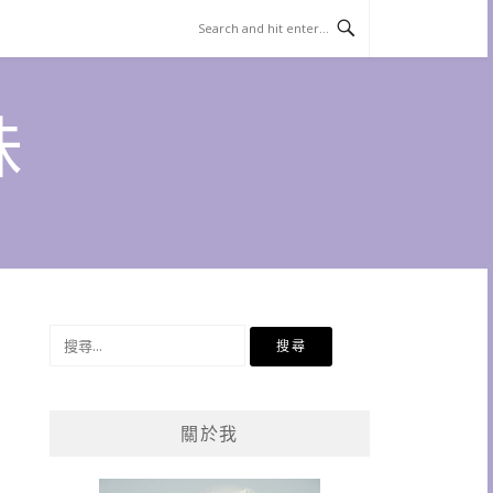
味
搜
尋
關
鍵
關於我
字: