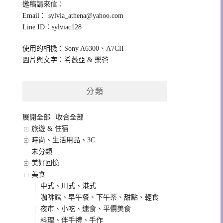
邀稿請來信：
Email：
sylvia_athena@yahoo.com
Line ID：sylviac128
使用的相機：Sony A6300、A7CII
圖片與文字：希薇亞 & 樂爸
分類
展開全部
|
收合全部
旅遊 & 住宿
時尚、生活用品、3C
未分類
美好回憶
美食
中式、川式、港式
咖啡館、早午餐、下午茶、甜點、輕食
夜市、小吃、速食、平價美食
料理、伴手禮、手作