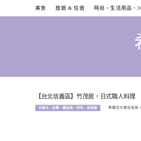
Skip
美食
旅遊 & 住宿
時尚、生活用品、3
to
content
【台北信義區】竹茂居，日式職人料理
希薇亞の食在玩味 SY
日韓式：拉麵、鐵板燒、烤肉、居酒屋