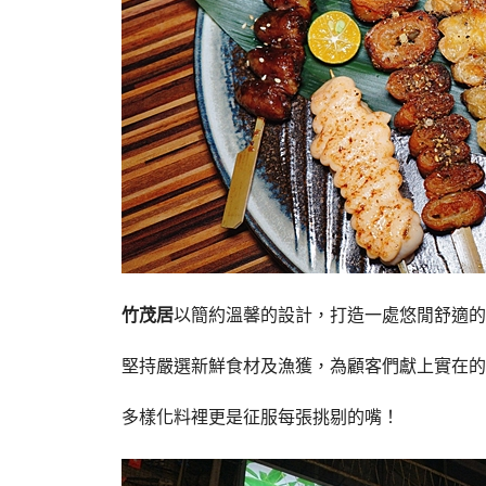
竹茂居
以簡約溫馨的設計，打造一處悠閒舒適的
堅持嚴選新鮮食材及漁獲，為顧客們獻上實在的
多樣化料裡更是征服每張挑剔的嘴！