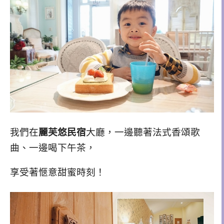
我們在
麗芙悠民宿
大廳，一邊聽著法式香頌歌
曲、一邊喝下午茶，
享受著愜意甜蜜時刻！