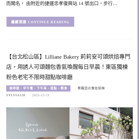
而聞名， 由附近的捷運忠孝復興站 14 號出口，步行…
CONTINUE READING
【台北松山區】Lilliane Bakery 莉莉安可頌烘焙專門
店，用誘人可頌麵包香氣喚醒每日早晨！東區獨棟
粉色老宅不限時甜點咖啡廳
咖啡館、早午餐、下午茶、甜點、輕食
希薇亞の食在玩味
SYLVIA128
2025-12-21