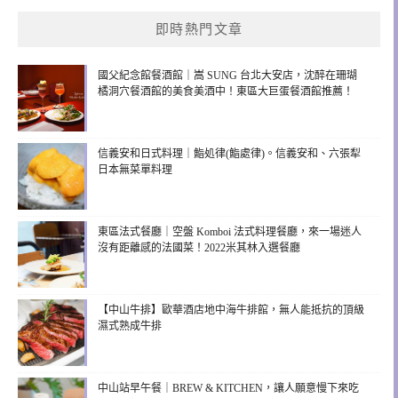
即時熱門文章
國父紀念館餐酒館｜嵩 SUNG 台北大安店，沈醉在珊瑚
橘洞穴餐酒館的美食美酒中！東區大巨蛋餐酒館推薦！
信義安和日式料理｜鮨処律(鮨處律)。信義安和、六張犁
日本無菜單料理
東區法式餐廳｜空盤 Komboi 法式料理餐廳，來一場迷人
沒有距離感的法國菜！2022米其林入選餐廳
【中山牛排】歐華酒店地中海牛排館，無人能抵抗的頂級
濕式熟成牛排
中山站早午餐｜BREW & KITCHEN，讓人願意慢下來吃