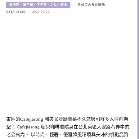
咖啡館、早午餐、下午茶、甜點、輕食
希薇亞の食在玩味
SYLVIA128
2026-06-22
東區的Cafejiasong 咖央咖啡廳開幕不久就吸引許多人往前朝
聖！ Cafejiasong 咖央咖啡廳隱身在台北東區大安路巷弄中的
老公寓內， 以時尚、輕奢、優雅韓風環境與美味的餐點品質