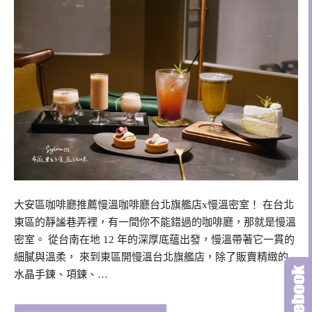
大安區咖啡廳推薦慢溫咖啡廳台北旗艦店x慢溫密室！ 在台北
東區的靜謐巷弄裡，有一間你不能錯過的咖啡廳，那就是慢溫
密室。 從台南在地 12 年的深厚底蘊出發，慢溫帶著它一貫的
細膩與溫柔， 來到東區開慢溫台北旗艦店，除了販賣精緻的
水晶手鍊、項鍊、…