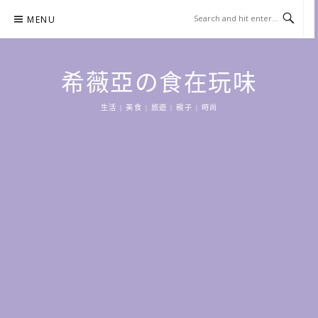
Skip
MENU
to
content
希薇亞の食在玩味
生活 | 美食 | 旅遊 | 親子 | 時尚