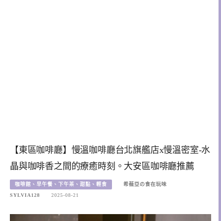
【東區咖啡廳】慢溫咖啡廳台北旗艦店x慢溫密室-水
晶與咖啡香之間的療癒時刻。大安區咖啡廳推薦
咖啡館、早午餐、下午茶、甜點、輕食
希薇亞の食在玩味
SYLVIA128
2025-08-21