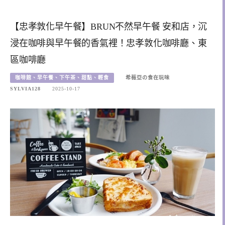
【忠孝敦化早午餐】BRUN不然早午餐 安和店，沉
浸在咖啡與早午餐的香氣裡！忠孝敦化咖啡廳、東
區咖啡廳
咖啡館、早午餐、下午茶、甜點、輕食
希薇亞の食在玩味
SYLVIA128
2025-10-17