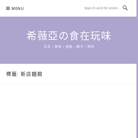
Skip
MENU
to
content
希薇亞の食在玩味
生活 | 美食 | 旅遊 | 親子 | 時尚
標籤:
新店麵館