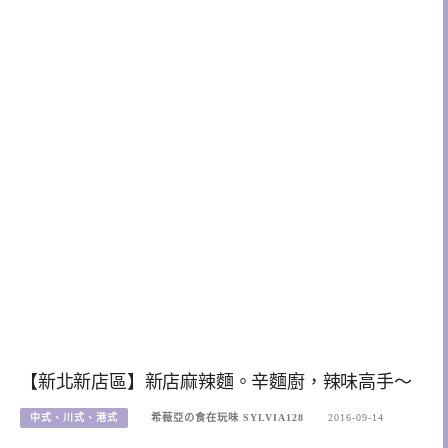
【新北新店區】新店麻辣麵。辛麵廚，辣味高手～
中式、川式、港式
希薇亞の食在玩味 SYLVIA128
2016-09-14