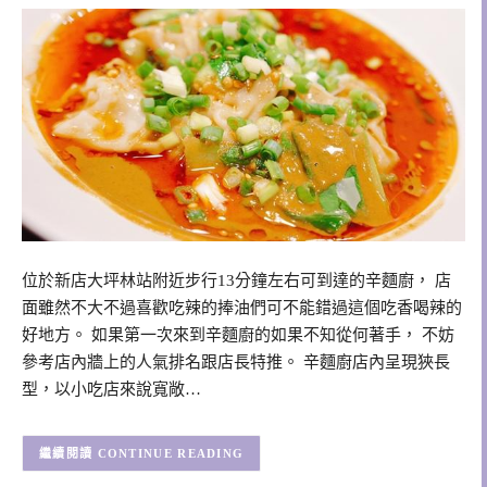
位於新店大坪林站附近步行13分鐘左右可到達的辛麵廚， 店
面雖然不大不過喜歡吃辣的捧油們可不能錯過這個吃香喝辣的
好地方。 如果第一次來到辛麵廚的如果不知從何著手， 不妨
參考店內牆上的人氣排名跟店長特推。 辛麵廚店內呈現狹長
型，以小吃店來說寬敞…
CONTINUE READING