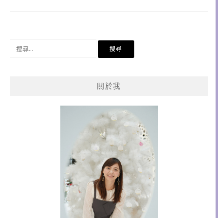
搜
尋
關
鍵
關於我
字: