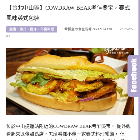
【台北中山區】COWDRAW BEAR考乍熋宝，泰式
風味英式包裝
越南、泰式、南洋、印度料理
希薇亞の食在玩味 SYLVIA128
2017-07-
03
位於中山捷運站附近的COWDRAW BEAR考乍熋宝， 從外觀
看起來既像甜點店，怎麼看都不像一家泰式料理餐廳， 但