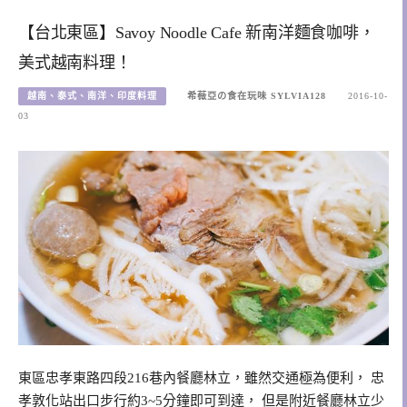
【台北東區】Savoy Noodle Cafe 新南洋麵食咖啡，
美式越南料理！
越南、泰式、南洋、印度料理
希薇亞の食在玩味 SYLVIA128
2016-10-
03
東區忠孝東路四段216巷內餐廳林立，雖然交通極為便利， 忠
孝敦化站出口步行約3~5分鐘即可到達， 但是附近餐廳林立少