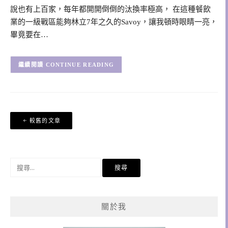
說也有上百家，每年都開開倒倒的汰換率極高， 在這種餐飲
業的一級戰區能夠林立7年之久的Savoy，讓我頓時眼睛一亮，
畢竟要在…
CONTINUE READING
文
較舊的文章
章
導
覽
搜
尋
關
鍵
關於我
字: