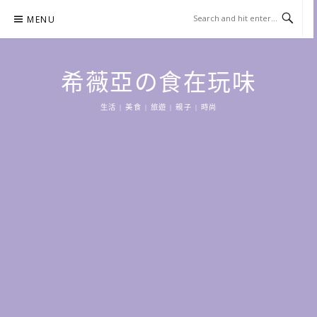
Skip
MENU
to
content
希薇亞の食在玩味
生活 | 美食 | 旅遊 | 親子 | 時尚