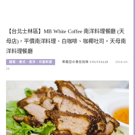
【台北士林區】MB White Coffee 南洋料理餐廳 (天
母店)，平價南洋料理、白咖啡、咖椰吐司。天母南
洋料理餐廳
越南、泰式、南洋、印度料理
希薇亞の食在玩味 SYLVIA128
2018-03-
26