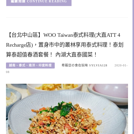
CONTINUE READING
【台北中山區】WOO Taiwan泰式料理(大直ATT 4
Recharge店)，置身市中的叢林享用泰式料理！泰划
算泰超值春酒套餐！ 內湖大直泰國菜！
越南、泰式、南洋、印度料理
希薇亞の食在玩味 SYLVIA128
2020-01-
08