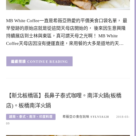
MB White Coffee一直是希薇亞熱愛的平價美食口袋名單， 最
早發跡的原始店就是從這間天母店開始的， 後來因生意興隆
持續展店到士林與東區，真可謂天母之光啊！ MB White
Coffee天母店因沒有捷運直達，來用餐的大多是道地的天…
CONTINUE READING
【新北板橋區】長鼻子泰式咖哩。南洋火鍋(板橋
店)。板橋南洋火鍋
越南、泰式、南洋、印度料理
希薇亞の食在玩味 SYLVIA128
2018-03-
09