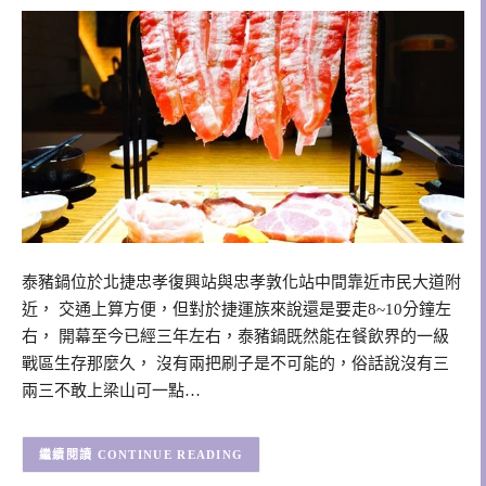
泰豬鍋位於北捷忠孝復興站與忠孝敦化站中間靠近市民大道附
近， 交通上算方便，但對於捷運族來說還是要走8~10分鐘左
右， 開幕至今已經三年左右，泰豬鍋既然能在餐飲界的一級
戰區生存那麼久， 沒有兩把刷子是不可能的，俗話說沒有三
兩三不敢上梁山可一點…
CONTINUE READING