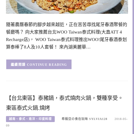
隨著農曆春節的腳步越來越近，正在苦苦尋找尾牙春酒聚餐的
餐廳嗎？ 向大家推薦台北WOO Taiwan泰式料理(大直ATT 4
Recharge店)， WOO Taiwan泰式料理推出WOO!尾牙春酒泰划
算泰棒了8人及10人套餐！ 來內湖美麗華…
CONTINUE READING
【台北東區】泰豬鍋，泰式燒肉火鍋，雙種享受。
東區泰式火鍋.燒烤
越南、泰式、南洋、印度料理
希薇亞の食在玩味 SYLVIA128
2018-05-
09