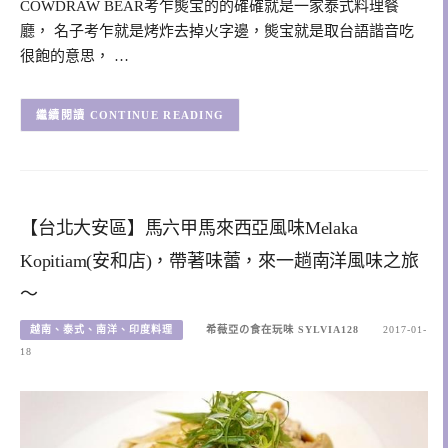
COWDRAW BEAR考乍熋宝的的確確就是一家泰式料理餐
廳， 名子考乍就是烤炸去掉火字邊，熋宝就是取台語諧音吃
很飽的意思， …
CONTINUE READING
【台北大安區】馬六甲馬來西亞風味Melaka
Kopitiam(安和店)，帶著味蕾，來一趟南洋風味之旅
～
越南、泰式、南洋、印度料理
希薇亞の食在玩味 SYLVIA128
2017-01-
18