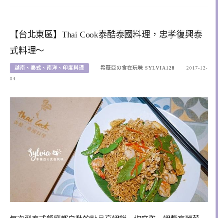
【台北東區】Thai Cook泰酷泰國料理，忠孝復興泰
式料理～
越南、泰式、南洋、印度料理
希薇亞の食在玩味 SYLVIA128
2017-12-
04