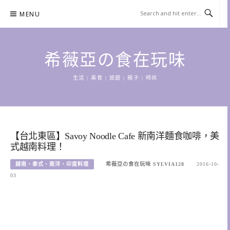
Skip
MENU
to
content
希薇亞の食在玩味
生活 | 美食 | 旅遊 | 親子 | 時尚
【台北東區】Savoy Noodle Cafe 新南洋麵食咖啡，美
式越南料理！
越南、泰式、南洋、印度料理
希薇亞の食在玩味 SYLVIA128
2016-10-
03