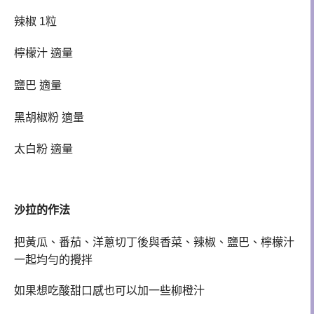
辣椒 1粒
檸檬汁 適量
鹽巴 適量
黑胡椒粉 適量
太白粉
適量
沙拉的
作法
把
黃瓜
、
番茄
、
洋蔥切丁後與香菜
、
辣椒
、
鹽巴
、
檸檬汁
一起均勻的
攪拌
如果想吃酸甜口感也可以加一些
柳橙汁