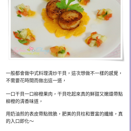
一般都會做中式料理清炒干貝，這次想做不一樣的感覺，
不需要花時間而做出這一道，
一口干貝一口柳橙果肉，
干貝
吃起來真的
鮮甜又嫩還帶點
柳橙的
清香味道，
用奶油
煎的表皮帶點微脆，
肥美的
貝柱和豐富的纖維，真
的入口即化～