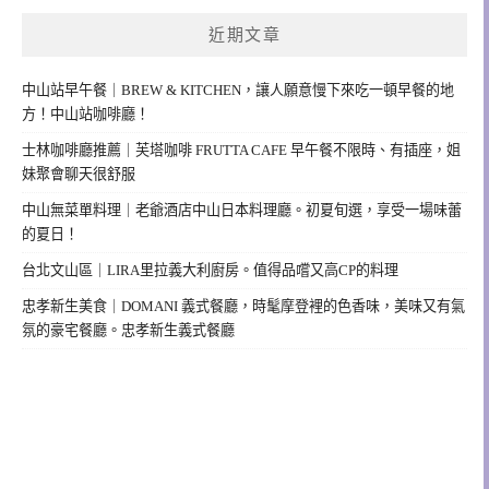
近期文章
中山站早午餐｜BREW & KITCHEN，讓人願意慢下來吃一頓早餐的地
方！中山站咖啡廳！
士林咖啡廳推薦｜芙塔咖啡 FRUTTA CAFE 早午餐不限時、有插座，姐
妹聚會聊天很舒服
中山無菜單料理｜老爺酒店中山日本料理廳。初夏旬選，享受一場味蕾
的夏日！
台北文山區｜LIRA里拉義大利廚房。值得品嚐又高CP的料理
忠孝新生美食｜DOMANI 義式餐廳，時髦摩登裡的色香味，美味又有氣
氛的豪宅餐廳。忠孝新生義式餐廳