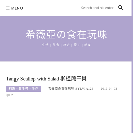
Skip
MENU
to
content
希薇亞の食在玩味
生活 | 美食 | 旅遊 | 親子 | 時尚
Tangy Scallop with Salad 柳橙煎干貝
料理、伴手禮、手作
希薇亞の食在玩味 SYLVIA128
2013-04-03
2