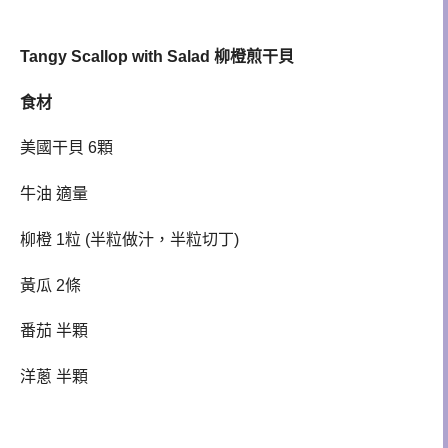
Tangy Scallop with Salad 柳橙
煎干貝
食材
美國干貝 6顆
牛油 適量
柳橙 1粒 (半粒做汁，半粒切丁)
黃瓜 2條
番茄 半顆
洋蔥 半顆