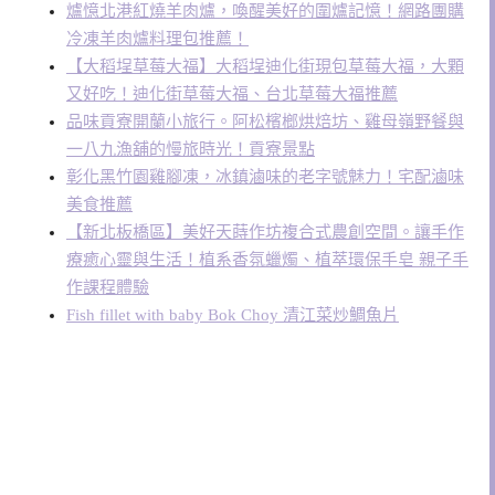
爐憶北港紅燒羊肉爐，喚醒美好的圍爐記憶！網路團購
冷凍羊肉爐料理包推薦！
【大稻埕草莓大福】大稻埕迪化街現包草莓大福，大顆
又好吃！迪化街草莓大福、台北草莓大福推薦
品味貢寮開蘭小旅行。阿松檳榔烘焙坊、雞母嶺野餐與
一八九漁舖的慢旅時光！貢寮景點
彰化黑竹園雞腳凍，冰鎮滷味的老字號魅力！宅配滷味
美食推薦
【新北板橋區】美好天蒔作坊複合式農創空間。讓手作
療癒心靈與生活！植系香氛蠟燭、植萃環保手皂 親子手
作課程體驗
Fish fillet with baby Bok Choy 清江菜炒鯛魚片