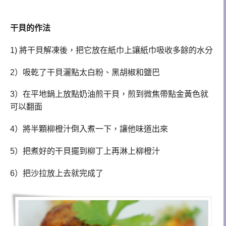
干貝的
作法
1) 將干貝解凍後，把它放在紙巾上讓紙巾吸收多餘的水分
2）吸乾了干貝灑點
太白粉、黑
胡椒和鹽巴
3）在平地鍋上
放點奶油煎
干貝，
煎到微焦帶點金黃色就
可以翻面
4）將半顆
柳橙汁倒入煮一下，讓他味道出來
5）
把煮好的干貝擺到柳丁上再
淋上
柳橙汁
6）把沙拉放上去就完成了