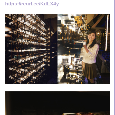
https://reurl.cc/KdLX4y