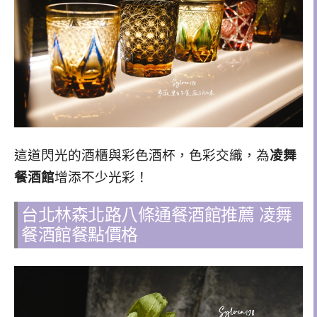
這道閃光的酒櫃與彩色酒杯，
色彩交織，
為
凌舞
餐酒館
增添不少
光彩
！
台北林森北路八條通餐酒館推薦 凌舞
餐酒館餐點價格