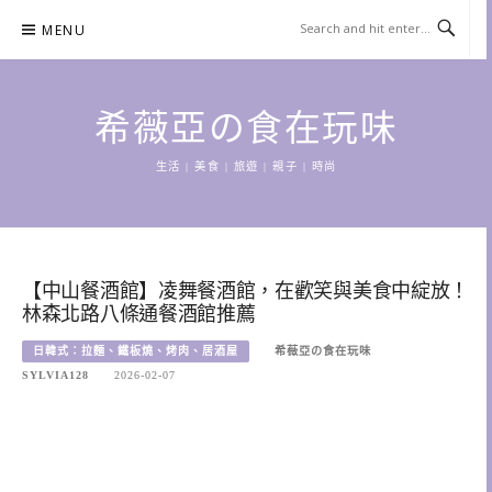
Skip
MENU
to
content
希薇亞の食在玩味
生活 | 美食 | 旅遊 | 親子 | 時尚
【中山餐酒館】凌舞餐酒館，在歡笑與美食中綻放！
林森北路八條通餐酒館推薦
日韓式：拉麵、鐵板燒、烤肉、居酒屋
希薇亞の食在玩味
SYLVIA128
2026-02-07