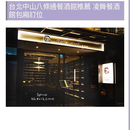
台北中山八條通餐酒館推薦 凌舞餐酒
館包廂訂位