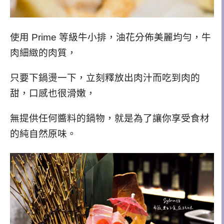
使用 Prime 等級牛小排，油花分佈美麗均勻，
牛
肉細緻的肉質，
只要下鍋燙一下，
立刻釋放出肉汁而
吃到肉的
甜
，
口感也很滑嫩，
無提供任何醬料的鍋物，就是為了讓你享受食材
的純自然
原味
。