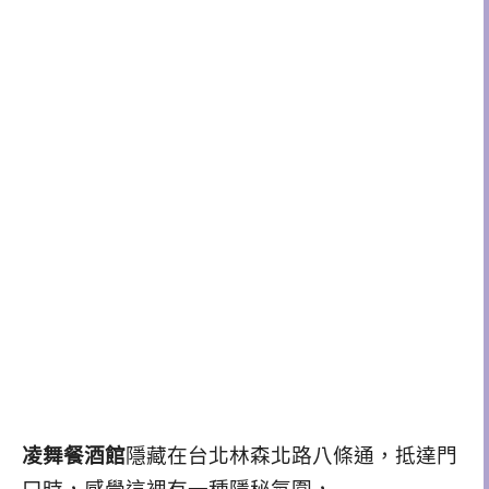
凌舞餐酒館
隱藏在台北林森北路
八條通
，
抵達門