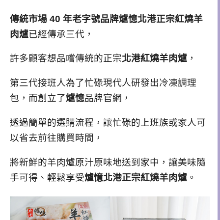
傳統市場 40 年老字號品牌
爐憶北港正宗紅燒羊
肉爐
已經傳承三代，
許多顧客想品嚐傳統的正宗
北港紅燒羊肉爐
，
第三代接班人為了忙碌現代人研發出冷凍調理
包，而創立了
爐憶
品牌官網，
透過簡單的選購流程，讓忙碌的上班族或家人可
以省去前往購買時間，
將新鮮的羊肉爐原汁原味地送到家中
，讓美味隨
手可得、輕鬆享受
爐憶北港正宗紅燒羊肉爐
。