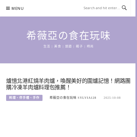
Skip
MENU
to
content
希薇亞の食在玩味
生活 | 美食 | 旅遊 | 親子 | 時尚
爐憶北港紅燒羊肉爐，喚醒美好的圍爐記憶！網路團
購冷凍羊肉爐料理包推薦！
料理、伴手禮、手作
希薇亞の食在玩味 SYLVIA128
2025-10-08