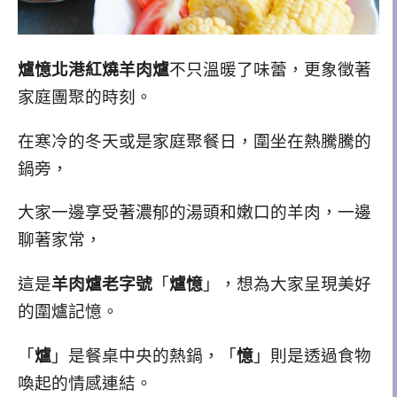
爐憶北港紅燒羊肉爐
不只溫暖了味蕾，更象徵著
家庭團聚的時刻。
在寒冷的冬天或是家庭聚餐日，圍坐在熱騰騰的
鍋旁，
大家一邊享受著濃郁的湯頭和嫩口的羊肉，一邊
聊著家常，
這是
羊肉爐老字號
「
爐憶
」，想為大家呈現美好
的圍爐記憶。
「
爐
」是餐桌中央的熱鍋，
「
憶
」則是透過食物
喚起的情感連結。