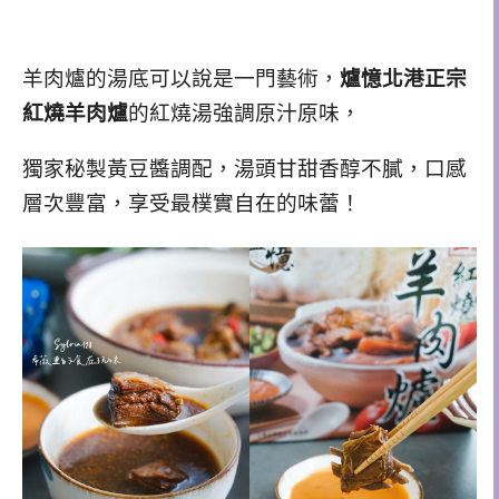
羊肉爐的湯底可以說是一門藝術，
爐憶北港正宗
紅燒羊肉爐
的紅燒湯強調原汁原味，
獨家秘製黃豆醬調配，湯頭甘甜香醇不膩，口感
層次豐富，享受最樸實自在的味蕾！