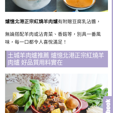
爐憶北港正宗紅燒羊肉爐
有附贈豆腐乳沾醬，
無論搭配羊肉或沾青菜、香菇等，別具一番風
味，每一口都令人喜悅滿足！
土城羊肉爐推薦
爐憶北港正宗紅燒羊
肉爐
好
品質用料實在