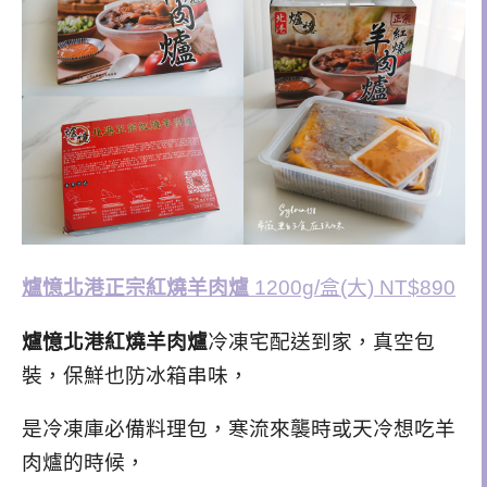
爐憶北港正宗紅燒羊肉爐
1200g/盒(大) NT$890
爐憶北港紅燒羊肉爐
冷凍宅配送到家，真空包
裝，
保鮮也防冰箱串味，
是冷凍庫必備料理包，寒
流來襲時或天冷想吃羊
肉爐的時候，