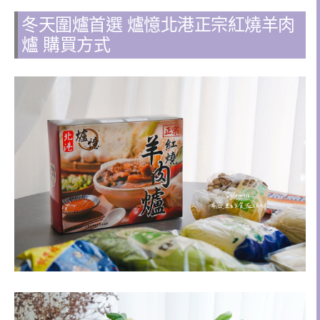
冬天圍爐首選
爐憶北港正宗紅燒羊肉
爐 購買方式