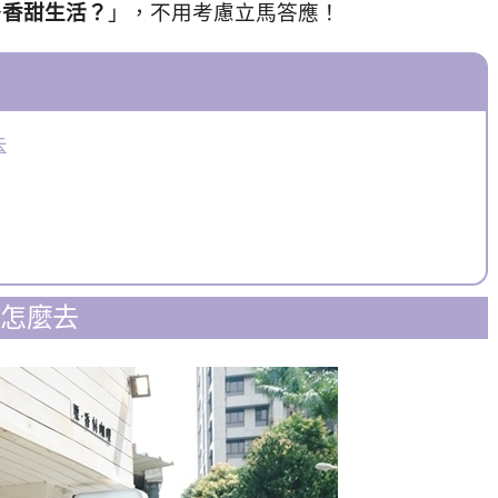
去
香甜生活？
」，
不用考慮立馬答應！
去
 怎麼去