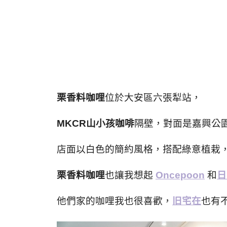
栗香料咖哩
位於大安區六張犁站，
MKCR山小孩咖啡
隔壁，對面是嘉興公
店面以白色的簡約風格，搭配綠意植栽
栗香料咖哩
也讓我想起
Oncepoon
和
日
他們家的咖哩我也很喜歡，
旧宅在
也有