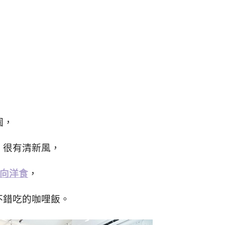
園，
，很有清新風，
向洋食
，
不錯吃的咖哩飯。