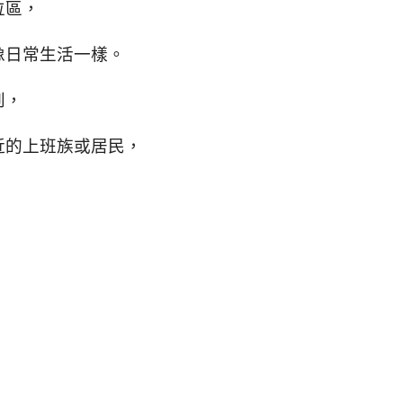
位區，
像日常生活一樣。
到，
近的上班族或居民，