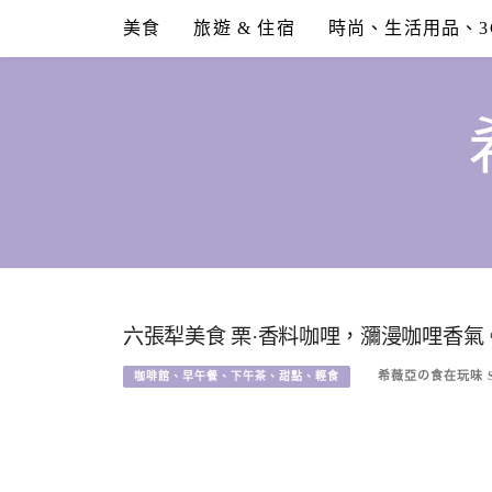
Skip
美食
旅遊 & 住宿
時尚、生活用品、3
to
content
六張犁美食 栗·香料咖哩，瀰漫咖哩香
希薇亞の食在玩味 SY
咖啡館、早午餐、下午茶、甜點、輕食