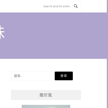
味
搜
尋
關
鍵
關於我
字: