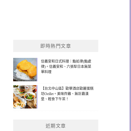
即時熱門文章
信義安和日式料理｜鮨処律(鮨處
律)。信義安和、六張犁日本無菜
單料理
【台北中山區】歐華酒店歐麗蛋糕
坊Oeillet。美味炸雞、無巨霸漢
堡、輕食下午茶！
近期文章