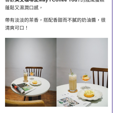
蓬鬆又濕潤口感，
帶有淡淡的茶香，搭配香甜而不膩的奶油醬，很
清爽可口！