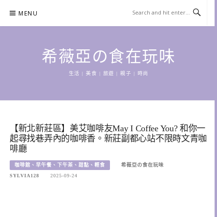
Skip
MENU
to
content
希薇亞の食在玩味
生活 | 美食 | 旅遊 | 親子 | 時尚
【新北新莊區】美艾咖啡友May I Coffee You? 和你一
起尋找巷弄內的咖啡香。新莊副都心站不限時文青咖
啡廳
咖啡館、早午餐、下午茶、甜點、輕食
希薇亞の食在玩味
SYLVIA128
2025-09-24