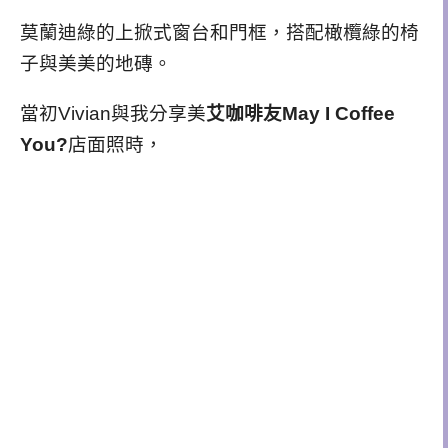
莫蘭迪綠的上掀式窗台和門框，搭配橄欖綠的椅
子與美美的地磚。
當初Vivian與我分享美
艾咖啡友May I Coffee
You?
店面照時，