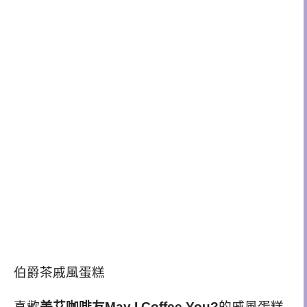
伯爵茶戚風蛋糕
喜歡
美艾咖啡友May I Coffee You?
的戚風蛋糕