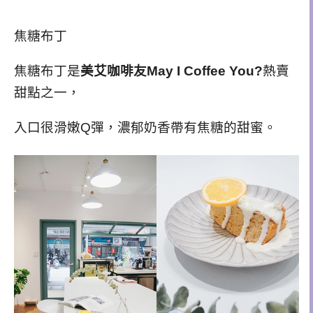
焦糖布丁
焦糖布丁是
美艾咖啡友May I Coffee You?
熱賣
甜點之一，
入口很滑嫩Q彈，濃郁奶香帶有焦糖的甜蜜。