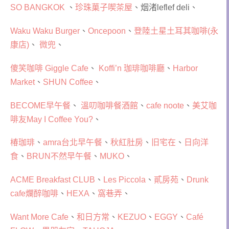
SO BANGKOK
、
珍珠菓子喫茶屋
、烟渚leflef deli、
Waku Waku Burger
、
Oncepoon
、
登陸土星土耳其咖啡(永
康店)
、
微兜
、
傻笑咖啡 Giggle Cafe
、
Koffi’n 珈琲咖啡廳
、
Harbor
Market
、
SHUN Coffee
、
BECOME早午餐
、
溫叨咖啡餐酒館
、
cafe noote
、
美艾咖
啡友May I Coffee You?
、
椿珈琲
、
amra台北早午餐
、
秋紅肚房
、
旧宅在
、
日向洋
食
、
BRUN不然早午餐
、
MUKO
、
ACME Breakfast CLUB
、
Les Piccola
、
貳房苑
、
Drunk
cafe爛醉咖啡
、
HEXA
、
窩巷弄
、
Want More Cafe
、
和日方常
、
KEZUO
、
EGGY
、
Café