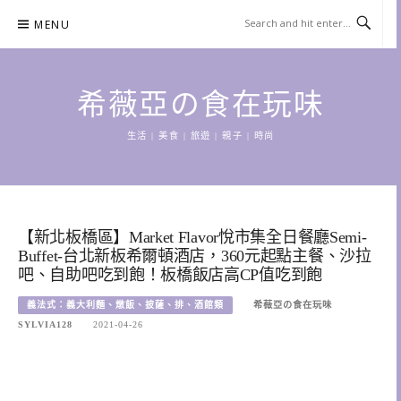
Skip
MENU
to
content
希薇亞の食在玩味
生活 | 美食 | 旅遊 | 親子 | 時尚
【新北板橋區】Market Flavor悅市集全日餐廳Semi-
Buffet-台北新板希爾頓酒店，360元起點主餐、沙拉
吧、自助吧吃到飽！板橋飯店高CP值吃到飽
義法式：義大利麵、燉飯、披薩、排、酒館類
希薇亞の食在玩味
SYLVIA128
2021-04-26