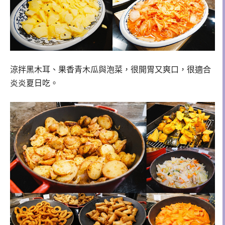
涼拌黑木耳、果香青木瓜與泡菜，很開胃又爽口，很適合
炎炎夏日吃。