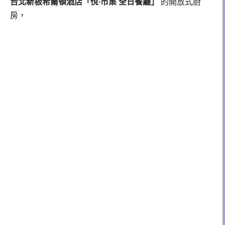
台北新板希爾頓酒店「悅∙市集 全日餐廳」
的開放式廚
房，