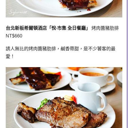
台北新板希爾頓酒店「悅∙市集 全日餐廳」
烤肉醬豬肋排
NT$660
誘人無比的烤肉醬豬肋排，鹹香帶甜，是不少饕客的最
愛！