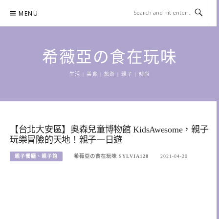
Skip
MENU
to
content
希薇亞の食在玩味
生活 | 美食 | 旅遊 | 親子 | 時尚
【台北大安區】奧森兒童博物館 KidsAwesome，親子
玩樂冒險的天地！親子一日遊
親子餐廳、親子館
希薇亞の食在玩味 SYLVIA128
2021-04-20