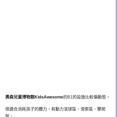
奧森兒童博物館KidsAwesome
的B1的設施比較偏動態，
很適合消耗孩子的體力，有動力滾球區、滑索區、攀爬
架、