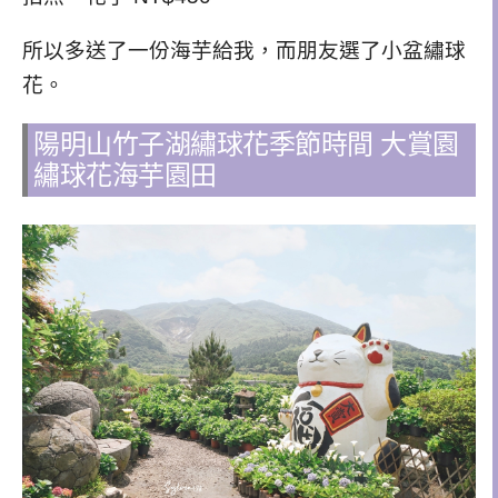
所以多送了一份海芋給我，而朋友選了小盆繡球
花。
陽明山竹子湖繡球花季節時間 大賞園
繡球花海芋園田