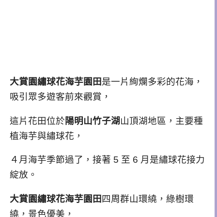
大賞園繡球花海芋園田
是一片絢爛多彩的花海，
吸引眾多遊客前來觀賞，
這片花田位於
陽明山竹子湖
山頂湖地區，主要種
植海芋與繡球花，
４月海芋季節過了，接著 5 至 6 月是繡球花接力
綻放。
大賞園繡球花海芋園田
四周群山環繞，綠樹環
繞，景色優美，