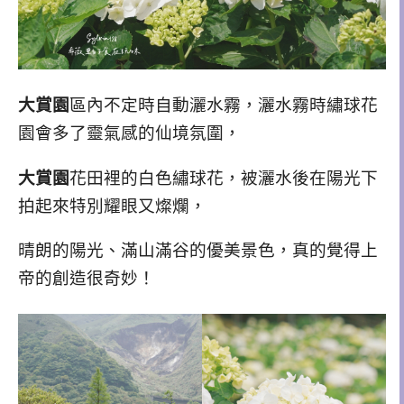
大賞園
區內不定時自動灑水霧，灑水霧時繡球花
園會多了靈氣感的仙境氛圍，
大賞園
花田裡的白色繡球花，被灑水後在陽光下
拍起來特別耀眼又燦爛，
晴朗的陽光、滿山滿谷的優美景色，真的覺得上
帝的創造很奇妙！