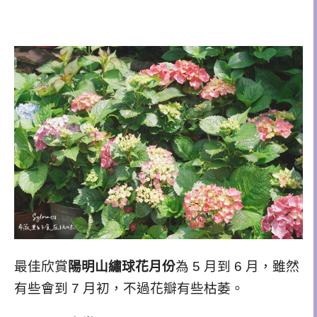
最佳欣賞
陽明山繡球花月份
為 5 月到 6 月，雖然
有些會到 7 月初，不過花瓣有些枯萎。