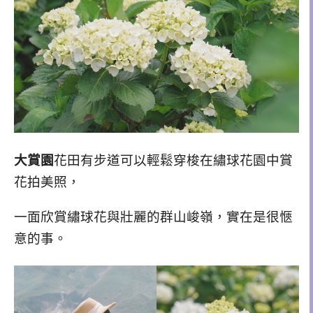
大賞園
花田有步道可以輕鬆穿梭在繡球花園中賞
花拍美照，
一面欣賞繡球花與壯麗的群山峻嶺，實在是很愜
意的事。