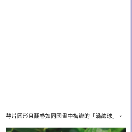
萼片圓形且翻卷如同國畫中梅瓣的「渦繡球」。