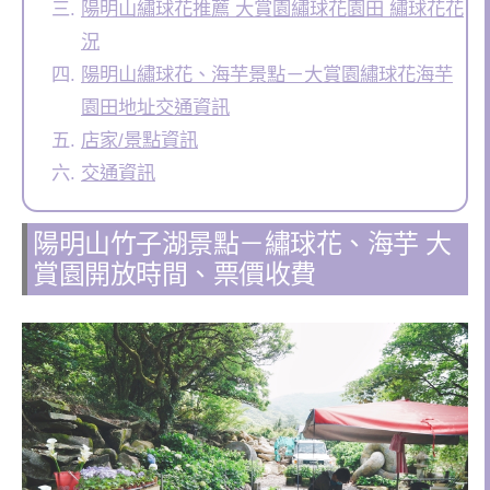
陽明山繡球花推薦 大賞園繡球花園田 繡球花花
況
陽明山繡球花、海芋景點－大賞園繡球花海芋
園田地址交通資訊
店家/景點資訊
交通資訊
陽明山竹子湖景點－繡球花、海芋 大
賞園開放時間、票價收費