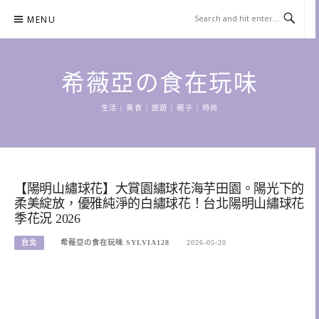
Skip
MENU
to
content
希薇亞の食在玩味
生活 | 美食 | 旅遊 | 親子 | 時尚
【陽明山繡球花】大賞園繡球花海芋田園。陽光下的
柔美綻放，優雅純淨的白繡球花！台北陽明山繡球花
季花況 2026
台北
希薇亞の食在玩味 SYLVIA128
2026-05-20