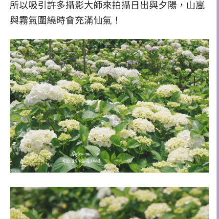
所以吸引許多攝影大師來拍攝日出與夕陽，山嵐
與霧氣圍繞時會充滿仙氣！