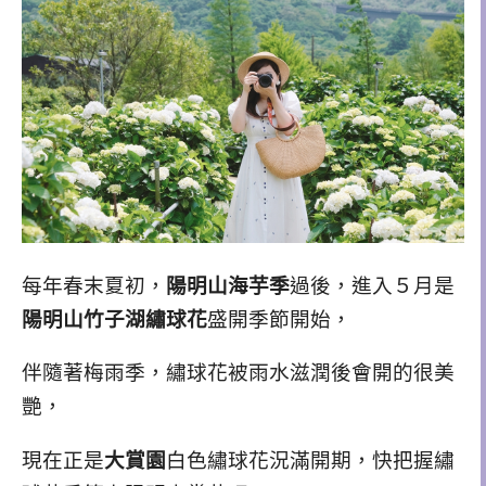
每年春末夏初，
陽明山海芋季
過後，進入５月是
陽明山竹子湖繡球花
盛開季節開始，
伴隨著梅雨季，繡球花被雨水滋潤後會開的很美
艷，
現在正是
大賞園
白色繡球花況滿開期，快把握繡