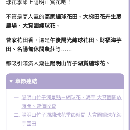
球花季節上陽明山賞花吧！
不管是高人氣的
高家繡球花田
、
大梯田花卉生態
農場
、
大賞園繡球花
、
曹家花田香
，還是
午後陽光繡球花田
、
財福海芋
田、名陽匍休閒農莊
等……
都吸引滿滿人潮往
陽明山竹子湖賞繡球花
。
章節連結
陽明山竹子湖景點－繡球花、海芋 大賞園開放
時間、票價收費
陽明山竹子湖繡球花季節時間 大賞園繡球花海
芋園田