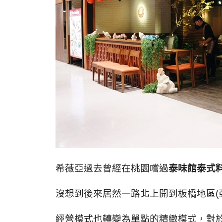
希薇亞過去曾經在桃園嚐過
泰味館泰式
沒想到後來居然一路北上開到板橋地區(
經營模式也轉變為單點的精緻模式，對