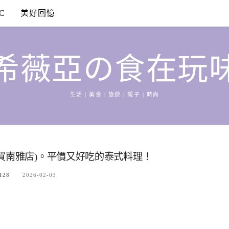
C
美好回憶
希薇亞の食在玩
生活 | 美食 | 旅遊 | 親子 | 時尚
買南雅店)。平價又好吃的泰式料理！
128
2026-02-03