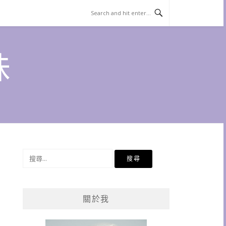
味
搜
尋
關
鍵
關於我
字: