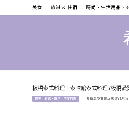
Skip
美食
旅遊 & 住宿
時尚、生活用品、3
to
content
板橋泰式料理｜泰味館泰式料理 (板橋愛
希薇亞の食在玩味 SYLVIA
越南、泰式、南洋、印度料理