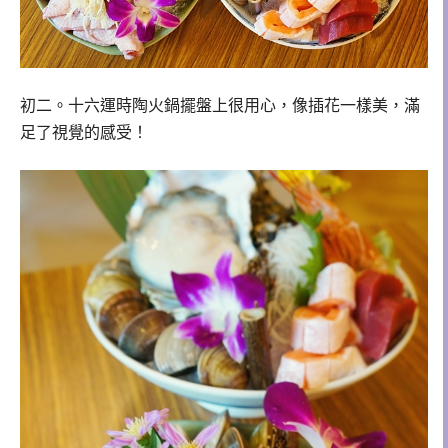
初二。十六運時陶火鍋擺盤上很用心，像插花一樣美，滿
足了視覺的感受！