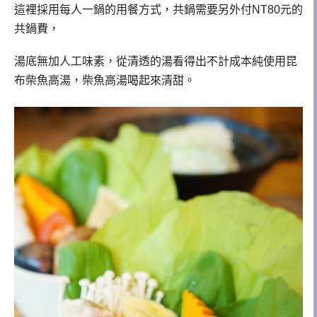
這裡採用每人一鍋的用餐方式，共鍋需要另外付NT80元的
共鍋費，
湯底無加人工味素，從清透的湯看得出不計成本純使用昆
布柴魚高湯，柴魚高湯喝起來清甜。