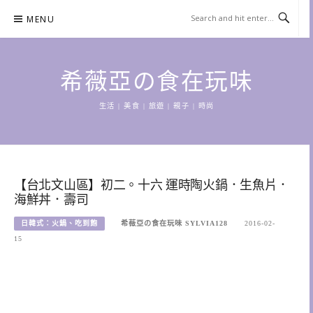
Skip
MENU
to
content
希薇亞の食在玩味
生活 | 美食 | 旅遊 | 親子 | 時尚
【台北文山區】初二。十六 運時陶火鍋．生魚片．
海鮮丼．壽司
日韓式：火鍋、吃到飽
希薇亞の食在玩味 SYLVIA128
2016-02-
15