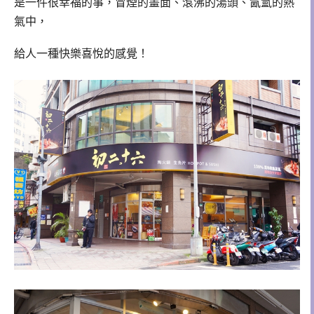
是一件很幸福的事，冒煙的畫面、滾沸的湯頭、氤氳的熱
氣中，
給人一種快樂喜悅的感覺！