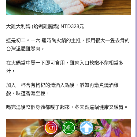
大雞大利鍋 (蛤蜊雞腿鍋) NTD328元
這是初二。十六 運時陶火鍋的主推，採用很大一隻去骨的
台灣溫體雞腿肉，
在火鍋當中燙一下即可食用，雞肉入口軟嫩不柴相當多
汁，
加入一杯含有枸杞的清酒入鍋後，猶如再燉煮燒酒雞一
般，味道香濃至極，
喝完湯後整個身體都暖了起來，冬天點這鍋健康又暖胃。