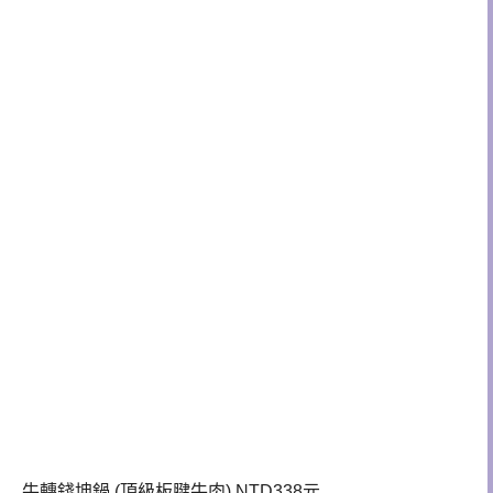
牛轉錢坤鍋 (頂級板腱牛肉) NTD338元