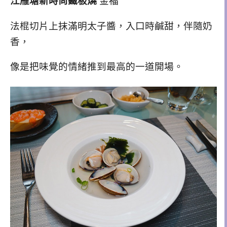
江雁塘新時尚鐵板燒
金福
法棍切片上抹滿明太子醬，入口時鹹甜，伴隨奶
香，
像是把味覺的情緒推到最高的一道開場。