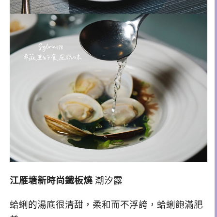
江雁塘新時尚鐵板燒
潮汐露
蛤蜊的湯底很清甜，柔和而不浮誇，
蛤蜊飽滿肥