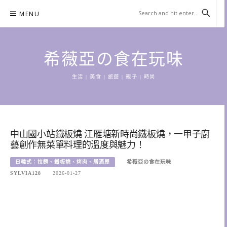
Skip
MENU
to
content
希薇亞の食在玩味
生活 | 美食 | 旅遊 | 親子 | 時尚
中山國小站鐵板燒 江雁塘新時尚鐵板燒，一甲子廚
藝創作無菜單料理的溫度與魅力！
日韓式：拉麵、鐵板燒、烤肉、居酒屋
希薇亞の食在玩味
SYLVIA128
2026-01-27