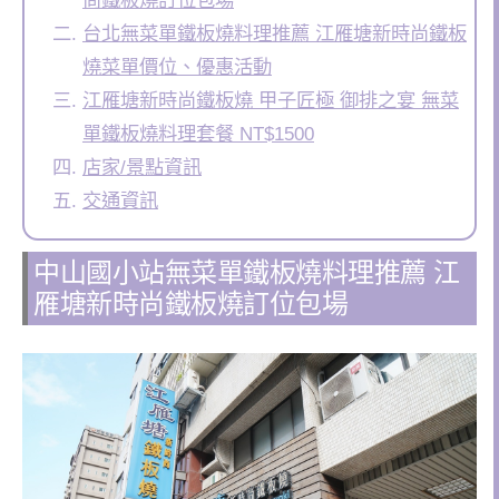
台北無菜單鐵板燒料理推薦 江雁塘新時尚鐵板
燒菜單價位、優惠活動
江雁塘新時尚鐵板燒 甲子匠極 御排之宴 無菜
單鐵板燒料理套餐 NT$1500
店家/景點資訊
交通資訊
中山國小站無菜單鐵板燒料理推薦 江
雁塘新時尚鐵板燒訂位包場