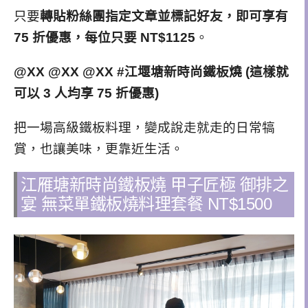
只要
轉貼粉絲團指定文章並標記好友，即可享有
75 折優惠，每位只要 NT$1125
。
@XX @XX @XX #江堰塘新時尚鐵板燒 (這樣就
可以 3 人均享 75 折優惠)
把一場高級鐵板料理，變成說走就走的日常犒
賞，也讓美味，更靠近生活。
江雁塘新時尚鐵板燒 甲子匠極 御排之
宴 無菜單
鐵板燒
料理套餐
NT$1500