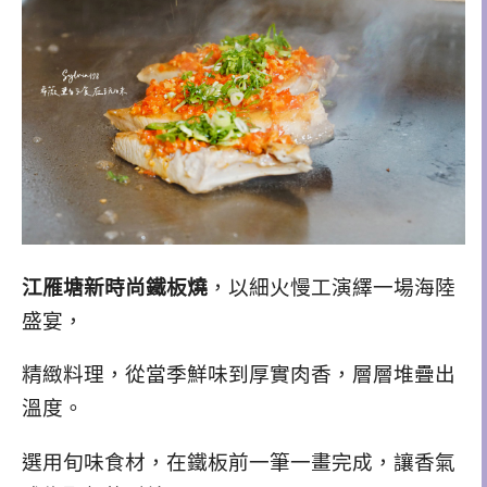
江雁塘新時尚鐵板燒
，以細火慢工演繹一場海陸
盛宴，
精緻料理，從當季鮮味到厚實肉香，層層堆疊出
溫度。
選用旬味食材，在鐵板前一筆一畫完成，讓香氣