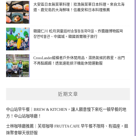
大安區日本無菜單料理｜拾漁無菜單日本料理。來自北海
道、鹿兒島的大海鮮味！信義安和日本料理推薦
韓國仁川 松月洞童話村송월동동화마을、炸醬麵博物館짜
장면박물관、中國城。韓國首爾親子旅行
CrossLander縱橫者戶外休閒用品，濕熱氣候的救星，出門
不再黏踢踢！透氣速乾排汗機能休閒運動服
近期文章
中山站早午餐｜BREW & KITCHEN，讓人願意慢下來吃一頓早餐的地
方！中山站咖啡廳！
士林咖啡廳推薦｜芙塔咖啡 FRUTTA CAFE 早午餐不限時、有插座，姐
妹聚會聊天很舒服