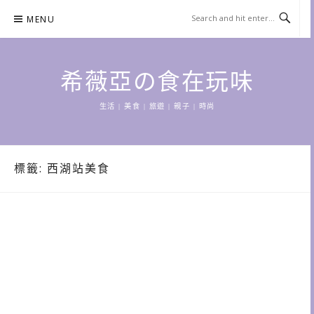
Skip
MENU
to
content
希薇亞の食在玩味
生活 | 美食 | 旅遊 | 親子 | 時尚
標籤:
西湖站美食