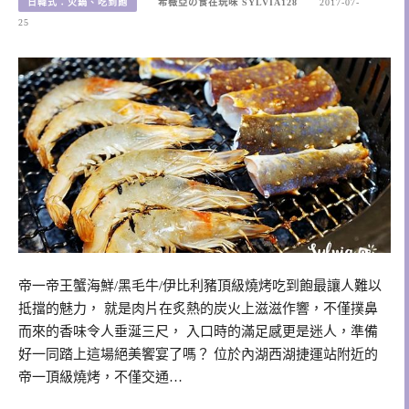
日韓式：火鍋、吃到飽
希薇亞の食在玩味 SYLVIA128
2017-07-
25
帝一帝王蟹海鮮/黑毛牛/伊比利豬頂級燒烤吃到飽最讓人難以
抵擋的魅力， 就是肉片在炙熱的炭火上滋滋作響，不僅撲鼻
而來的香味令人垂涎三尺， 入口時的滿足感更是迷人，準備
好一同踏上這場絕美饗宴了嗎？ 位於內湖西湖捷運站附近的
帝一頂級燒烤，不僅交通…