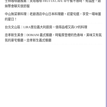
士林咖啡廳推薦｜芙塔咖啡 FRUTTA CAFE 早午餐不限時、有插座，姐
妹聚會聊天很舒服
中山無菜單料理｜老爺酒店中山日本料理廳。初夏旬選，享受一場味蕾
的夏日！
台北文山區｜LIRA里拉義大利廚房。值得品嚐又高CP的料理
忠孝新生美食｜DOMANI 義式餐廳，時髦摩登裡的色香味，美味又有氣
氛的豪宅餐廳。忠孝新生義式餐廳