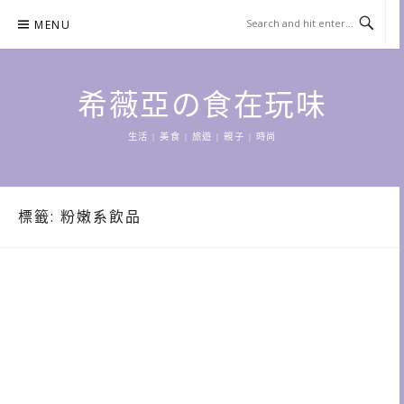
Skip
MENU
to
content
希薇亞の食在玩味
生活 | 美食 | 旅遊 | 親子 | 時尚
標籤:
粉嫩系飲品