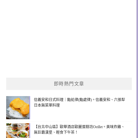
即時熱門文章
信義安和日式料理｜鮨処律(鮨處律)。信義安和、六張犁
日本無菜單料理
【台北中山區】歐華酒店歐麗蛋糕坊Oeillet。美味炸雞、
無巨霸漢堡、輕食下午茶！