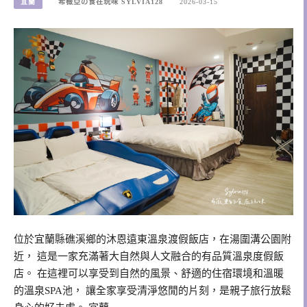
宜蘭
希薇亞の食在玩味 SYLVIA128
2026-03-15
位於宜蘭縣礁溪鄉的沐恩遠東溫泉渡假飯店，在湯圍溝公園附
近， 這是一家充滿著大自然與人文融合的有品質溫泉度假飯
店。 在這裡可以享受到自然的風景、舒適的住宿環境和溫暖
的溫泉SPA池， 讓全家享受清淨悠閒的片刻，是親子旅行放鬆