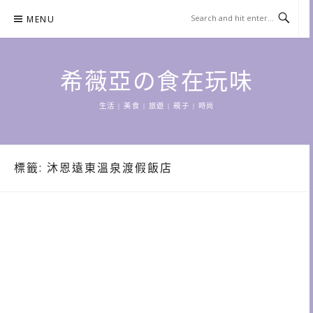
Skip
MENU
to
content
希薇亞の食在玩味
生活 | 美食 | 旅遊 | 親子 | 時尚
標籤:
沐恩遠東溫泉渡假飯店