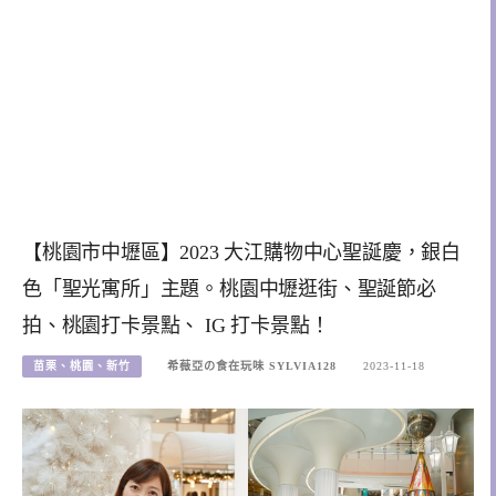
【桃園市中壢區】2023 大江購物中心聖誕慶，銀白
色「聖光寓所」主題。桃園中壢逛街、聖誕節必
拍、桃園打卡景點、 IG 打卡景點！
苗栗、桃園、新竹
希薇亞の食在玩味 SYLVIA128
2023-11-18