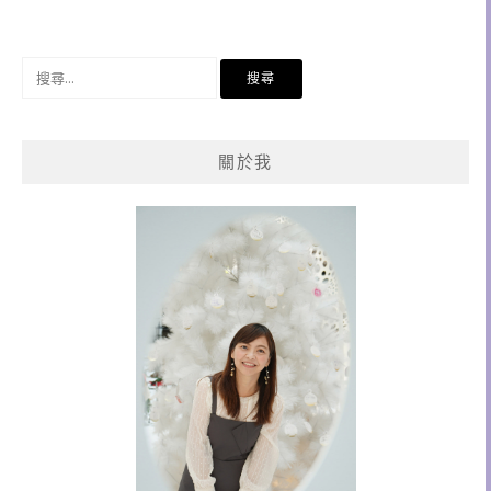
搜
尋
關
鍵
關於我
字: