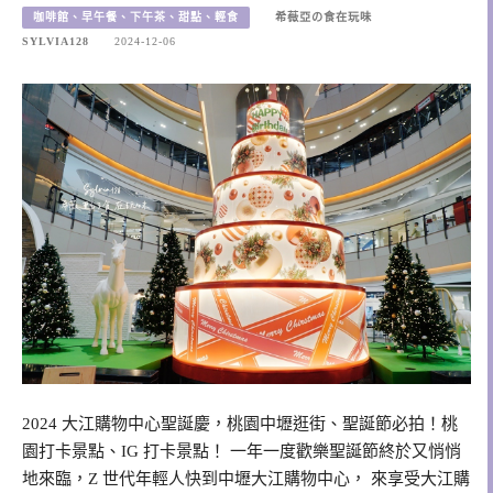
咖啡館、早午餐、下午茶、甜點、輕食
希薇亞の食在玩味
SYLVIA128
2024-12-06
2024 大江購物中心聖誕慶，桃園中壢逛街、聖誕節必拍！桃
園打卡景點、IG 打卡景點！ 一年一度歡樂聖誕節終於又悄悄
地來臨，Z 世代年輕人快到中壢大江購物中心， 來享受大江購