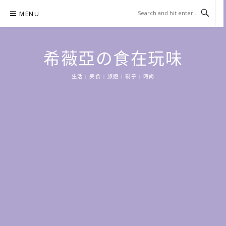
Skip
MENU
to
content
希薇亞の食在玩味
生活 | 美食 | 旅遊 | 親子 | 時尚