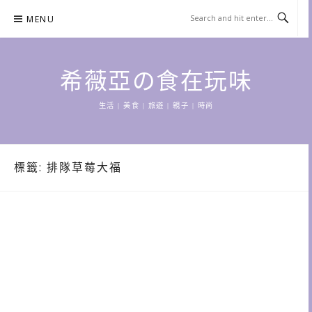
Skip
MENU
to
content
希薇亞の食在玩味
生活 | 美食 | 旅遊 | 親子 | 時尚
標籤:
排隊草莓大福