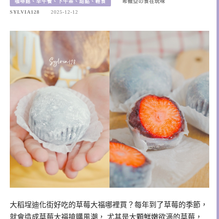
咖啡館、早午餐、下午茶、甜點、輕食
希薇亞の食在玩味
SYLVIA128
2025-12-12
大稻埕迪化街好吃的草莓大福哪裡買？每年到了草莓的季節，
就會造成草莓大福搶購風潮， 尤其是大顆鮮嫩欲滴的草莓，