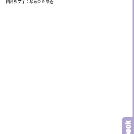
圖片與文字：希薇亞 & 樂爸