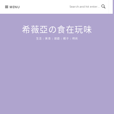
Skip
MENU
to
content
希薇亞の食在玩味
生活 | 美食 | 旅遊 | 親子 | 時尚