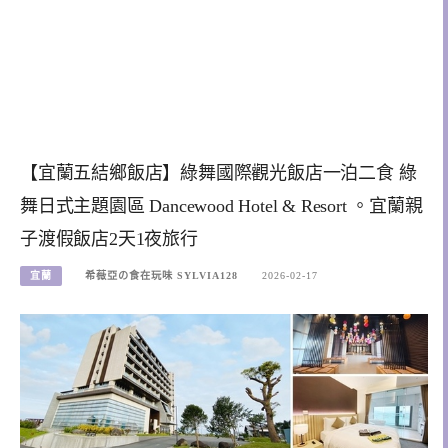
【宜蘭五結鄉飯店】綠舞國際觀光飯店一泊二食 綠
舞日式主題園區 Dancewood Hotel & Resort 。宜蘭親
子渡假飯店2天1夜旅行
宜蘭
希薇亞の食在玩味 SYLVIA128
2026-02-17