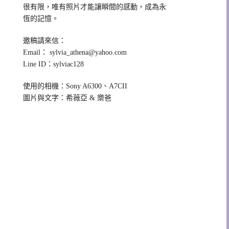
很有限，唯有照片才能讓瞬間的感動，成為永
恆的記憶。
邀稿請來信：
Email：
sylvia_athena@yahoo.com
Line ID：sylviac128
使用的相機：Sony A6300、A7CII
圖片與文字：希薇亞 & 樂爸