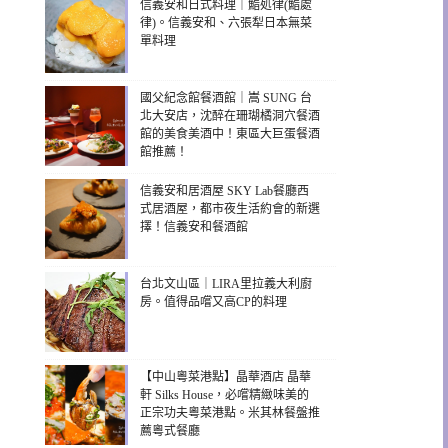
信義安和日式料理｜鮨処律(鮨處
律)。信義安和、六張犁日本無菜
單料理
國父紀念館餐酒館｜嵩 SUNG 台
北大安店，沈醉在珊瑚橘洞穴餐酒
館的美食美酒中！東區大巨蛋餐酒
館推薦！
信義安和居酒屋 SKY Lab餐廳西
式居酒屋，都市夜生活約會的新選
擇！信義安和餐酒館
台北文山區｜LIRA里拉義大利廚
房。值得品嚐又高CP的料理
【中山粵菜港點】晶華酒店 晶華
軒 Silks House，必嚐精緻味美的
正宗功夫粵菜港點。米其林餐盤推
薦粵式餐廳