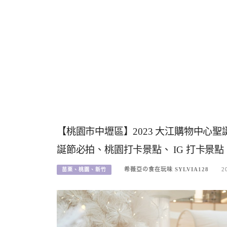
【桃園市中壢區】2023 大江購物中心
誕節必拍、桃園打卡景點、 IG 打卡景點
希薇亞の食在玩味 SYLVIA128
2
苗栗、桃園、新竹