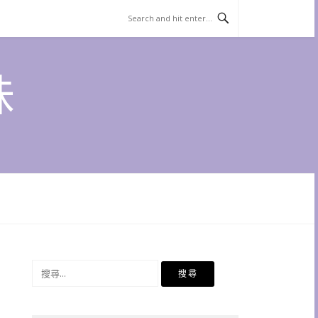
味
搜
尋
關
鍵