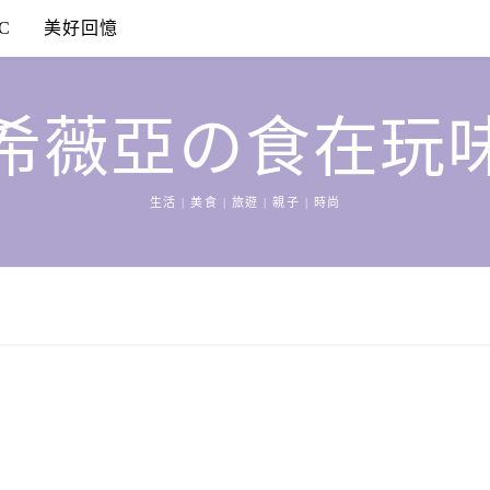
C
美好回憶
希薇亞の食在玩
生活 | 美食 | 旅遊 | 親子 | 時尚