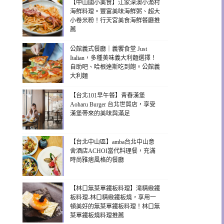
【中山國小美食】江家深澳小漁村
海鮮料理。豐富美味海鮮粥、超大
小卷米粉！行天宮美食海鮮餐廳推
薦
公館義式餐廳｜義饗食堂 Just
Italian，多種美味義大利麵選擇！
自助吧、哈根達斯吃到飽。公館義
大利麵
【台北101早午餐】青春漢堡
Aoharu Burger 台北世貿店，享受
漢堡帶來的美味與滿足
【台北中山區】amba台北中山意
舍酒店ACHOI當代料理餐，充滿
時尚雅痞風格的餐廳
【林口無菜單鐵板料理】滝精緻鐵
板料理-林口精緻鐵板燒，享用一
頓美好的無菜單鐵板料理！林口無
菜單鐵板燒料理推薦