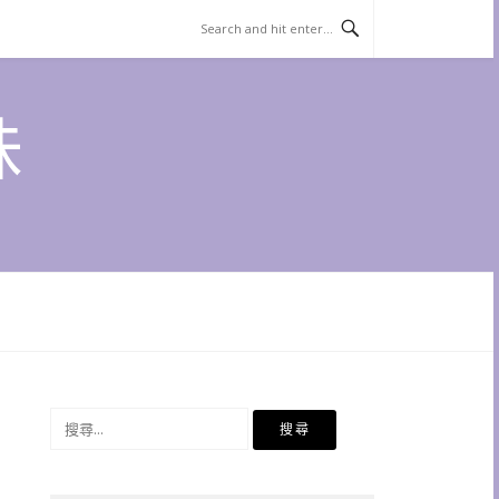
味
搜
尋
關
鍵