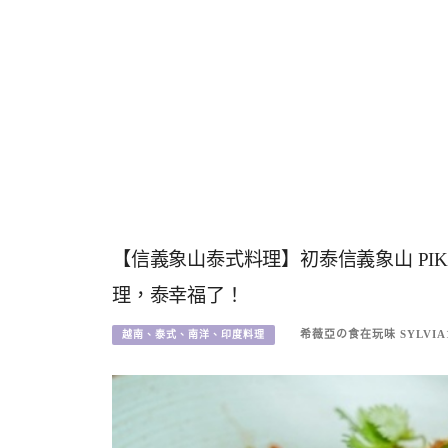
【信義象山泰式料理】初泰信義象山 PI
理，泰幸福了！
希薇亞の食在玩味 SYLVIA
越南、泰式、南洋、印度料理