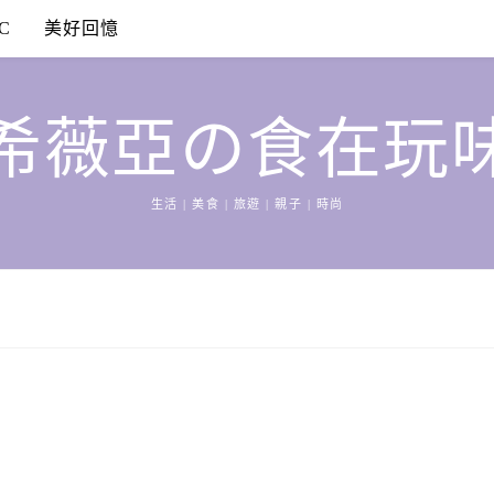
C
美好回憶
希薇亞の食在玩
生活 | 美食 | 旅遊 | 親子 | 時尚