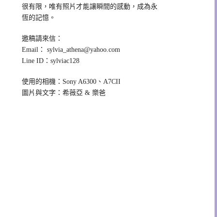
很有限，唯有照片才能讓瞬間的感動，成為永
恆的記憶。
邀稿請來信：
Email：
sylvia_athena@yahoo.com
Line ID：sylviac128
使用的相機：Sony A6300、A7CII
圖片與文字：希薇亞 & 樂爸