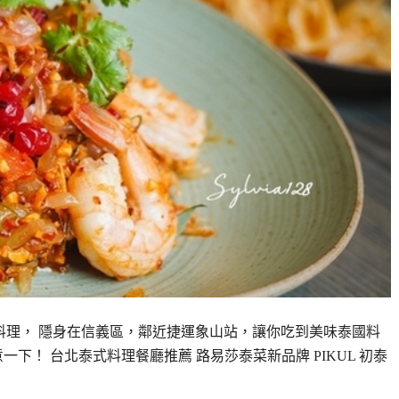
泰國料理， 隱身在信義區，鄰近捷運象山站，讓你吃到美味泰國料
下！ 台北泰式料理餐廳推薦 路易莎泰菜新品牌 PIKUL 初泰