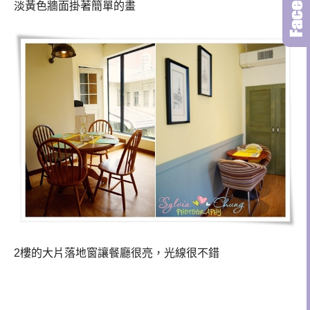
淡黃色牆面掛著簡單的畫
2樓的大片落地窗讓餐廳很亮，光線很不錯