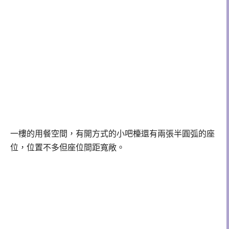
一樓的用餐空間，有開方式的小吧檯還有兩張半圓弧的座
位，位置不多但座位間距寬敞。