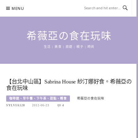
Skip
MENU
to
content
希薇亞の食在玩味
生活 | 美食 | 旅遊 | 親子 | 時尚
【台北中山區】Sabrina House 紗汀娜好食。希薇亞の
食在玩味
咖啡館、早午餐、下午茶、甜點、輕食
希薇亞の食在玩味
SYLVIA128
2012-06-23
4