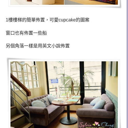
1樓樓梯的簡單佈置，可愛cupcake的圖案
窗口也有
佈
置一些船
另個角落一樣是用英文小說
佈
置