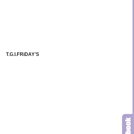
T.G.I.FRiDAY’S