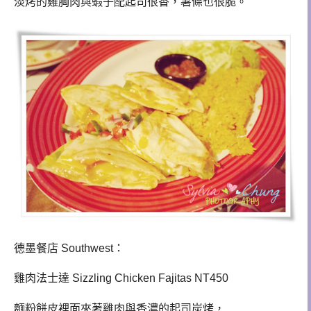
淡烤的雞胸肉與蝦子配起司很香，薯條也很脆。
德墨餐店 Southwest：
雞肉法士達 Sizzling Chicken Fajitas NT450
麵粉餅皮裡面夾著雞肉與香濃的起司炭烤，