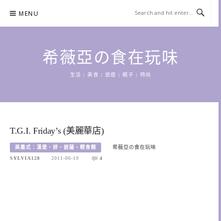
Skip
MENU
to
content
希薇亞の食在玩味
生活 | 美食 | 旅遊 | 親子 | 時尚
T.G.I. Friday’s (美麗華店)
美墨式：漢堡、排、披薩、輕食類
希薇亞の食在玩味
SYLVIA128
2011-06-19
4