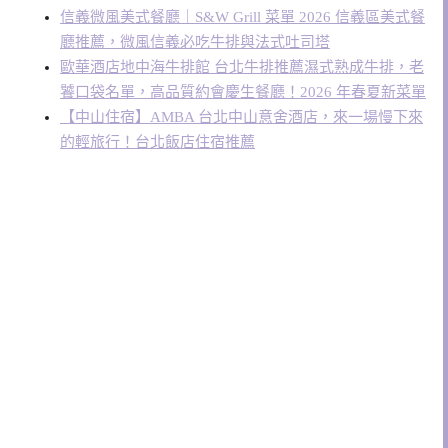
信義微風美式餐廳｜S&W Grill 菜單 2026 信義區美式餐
廳推薦，微風信義必吃牛排與法式吐司塔
歐華酒店地中海牛排館 台北牛排推薦濕式熟成牛排，老
饕口袋名單，高品質約會慶生餐廳！2026 年春夏新菜單
【中山住宿】AMBA 台北中山意舍酒店，來一場慢下來
的輕旅行！台北飯店住宿推薦