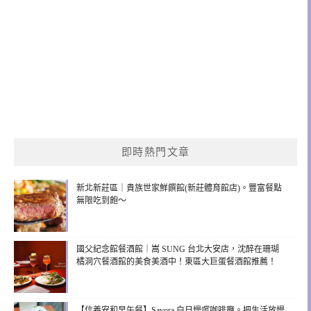
即時熱門文章
新北新莊區｜貴族世家鮮饌館(新莊體育館店)。豐富餐點
無限吃到飽～
國父紀念館餐酒館｜嵩 SUNG 台北大安店，沈醉在珊瑚
橘洞穴餐酒館的美食美酒中！東區大巨蛋餐酒館推薦！
【信義安和早午餐】Savora 白日慢嚐咖啡廳。把生活放慢