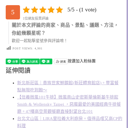
5/5 - (1 vote)
5
1位網友投票評論
關於本文評論的商家、商品、景點、議題、方法，
你給幾顆星呢？
歡迎一起點擊星號參與評論唷！
POST VIEWS:
4,901
按讚加入粉絲團
延伸閱讀
新北新莊區｜貴族世家鮮饌館(新莊體育館店)。豐富餐
點無限吃到飽～
【信義微風101牛排】微風南山史密斯華倫斯基牛排館
Smith & Wollensky Taipei ，惡魔最愛的美國經典牛排餐
廳。47樓高空景觀餐廳直接對望台北101
台北文山區｜LIRA里拉義大利廚房。值得品嚐又高CP的
料理