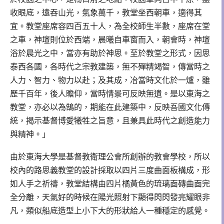
收眼底，遠吞山光，氣象萬千，教堂坐西朝車，適得其
宜。教堂座席容四百五十人，為全校師生半數，座席在堂
之車，神壇則位於西端，晨曦自車窗而入，朝會時，神壇
浴於晨光之中，當亦有助於神思。至於教堂之形式，因思
泰西各國，各時代之宗教建築，無不殫精竭智，傳當時之
人力、智力、物力以赴；及其成，冶當時文化於一爐，雖
歷千百年，後人瞻仰，當時情景可反映無遺。是以東海之
教堂，亦必以為鵠的，期能在此建築中，反映吾國文化傳
統，揭示基督博愛犧牲之旨意，且兼具此時代之創造能力
與精神。」
由於東海大學是基督教衛理公會所創辦的教會學校，所以
校內的路思義教堂的設計採取以四片三度曲面板構成，形
如人手之祈禱，教堂結構由四片橘黃色的琉璃面磚曲面完
全分離，天氣好的時候在陽光照射下顯得閃閃發亮耀眼非
凡，類似船底造型上小下大的形狀給人一種穩定的感覺。