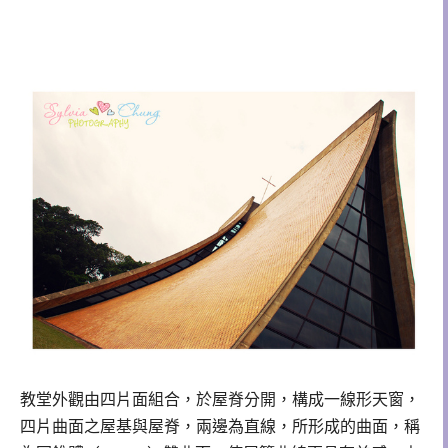
教堂外觀由四片面組合，於屋脊分開，構成一線形天窗，
四片曲面之屋基與屋脊，兩邊為直線，所形成的曲面，稱