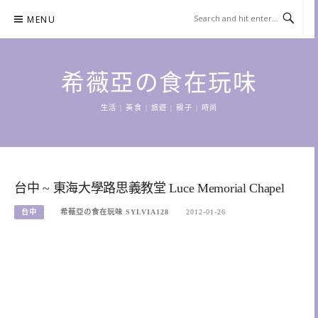
Skip
MENU
to
content
希薇亞の食在玩味
生活 | 美食 | 旅遊 | 親子 | 時尚
台中 ~ 東海大學路思義教堂 Luce Memorial Chapel
台中
希薇亞の食在玩味 SYLVIA128
2012-01-26