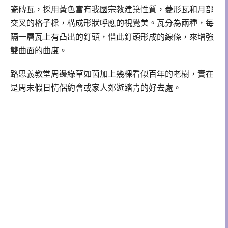
瓷磚瓦，採用黃色富有我國宗教建築性質，菱形瓦和月部
交叉的格子樑，構成形狀呼應的視覺美。瓦分為兩種，每
隔一層瓦上有凸出的釘頭，借此釘頭形成的線條，來增強
雙曲面的曲度。
路思義教堂周邊綠草如茵加上幾棵看似百年的老樹，實在
是周末假日情侶約會或家人郊遊踏青的好去處。