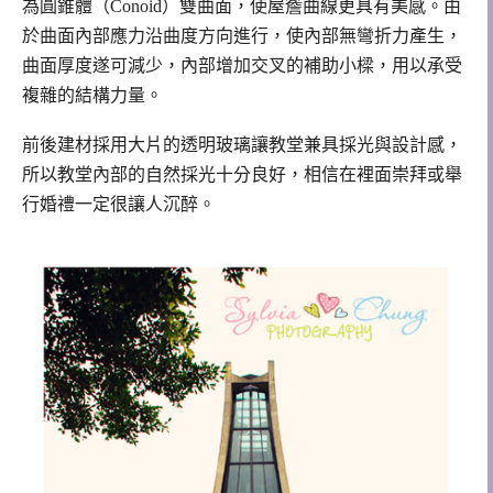
為圓錐體（Conoid）雙曲面，使屋簷曲線更具有美感。由
於曲面內部應力沿曲度方向進行，使內部無彎折力產生，
曲面厚度遂可減少，內部增加交叉的補助小樑，用以承受
複雜的結構力量。
前後建材採用大片的透明玻璃讓教堂兼具採光與設計感，
所以教堂內部的自然採光十分良好，相信在裡面崇拜或舉
行婚禮一定很讓人沉醉。