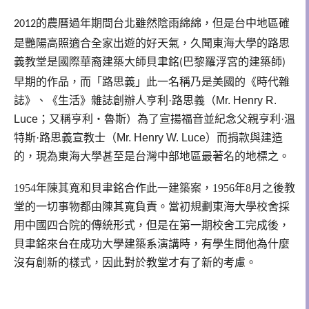
的農曆過年期間台北雖然陰雨綿綿，但是台中地區確
2012
是艷陽高照適合全家出遊的好天氣，久聞東海大學的路思
義教堂是國際華裔建築大師貝聿銘
巴黎羅浮宮的建築師
(
)
早期的作品，而
「路思義」此一名稱乃是美國的《時代雜
誌》、《生活》雜誌創辦人亨利
·
路思義（
Mr. Henry R.
Luce
；又稱亨利
‧
魯斯）為了宣揚福音並紀念父親亨利
·
溫
特斯
·
路思義宣教士（
Mr. Henry W. Luce
）而捐款與建造
的，現為東海大學甚至是台灣中部地區最著名的地標之
。
1954年陳其寬和貝聿銘合作此一建築案，1956年8月之後教
堂的一切事物都由陳其寬負責。當初規劃東海大學校舍採
用中國四合院的傳統形式，但是在第一期校舍工完成後，
貝聿銘來台在成功大學建築系演講時，有學生問他為什麼
沒有創新的樣式，因此對於教堂才有了新的考慮。