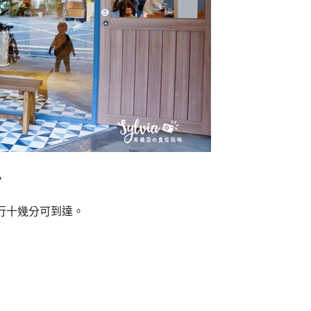
，
行十幾分可到達。