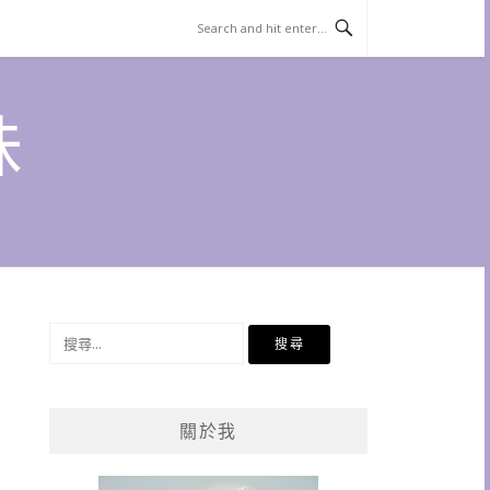
味
搜
尋
關
鍵
關於我
字: