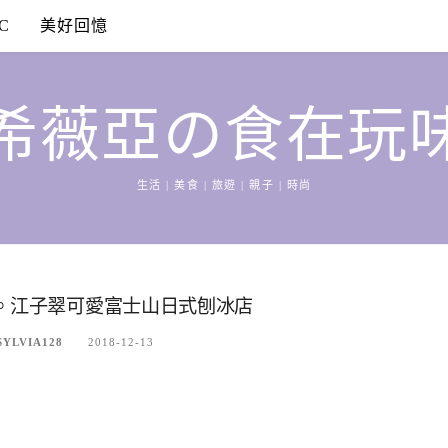
C
美好回憶
希薇亞の食在玩
生活 | 美食 | 旅遊 | 親子 | 時尚
室。江子翠可愛富士山日式刨冰店
LVIA128
2018-12-13