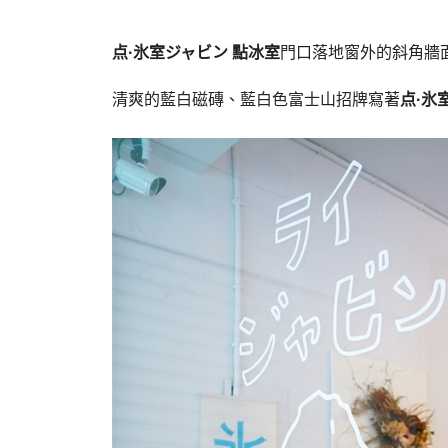
点·氷室ジャビン 點冰室
門口落地窗外的斜角牆
清爽的藍白磁磚、藍白色富士山招牌寫著
点·氷