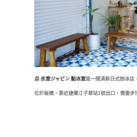
点·氷室ジャビン 點冰室
是一間清新日式刨冰店
位於板橋，靠近捷運江子翠站1號出口，需要步