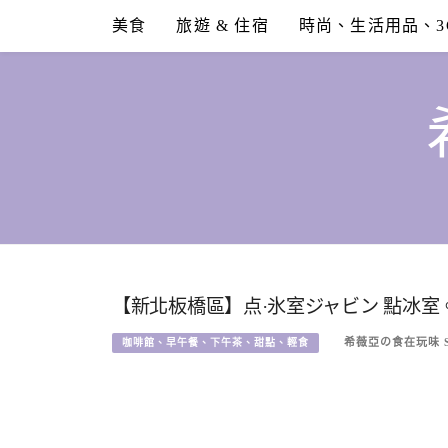
Skip
美食
旅遊 & 住宿
時尚、生活用品、3
to
content
【新北板橋區】点·氷室ジャビン 點冰
希薇亞の食在玩味 SY
咖啡館、早午餐、下午茶、甜點、輕食