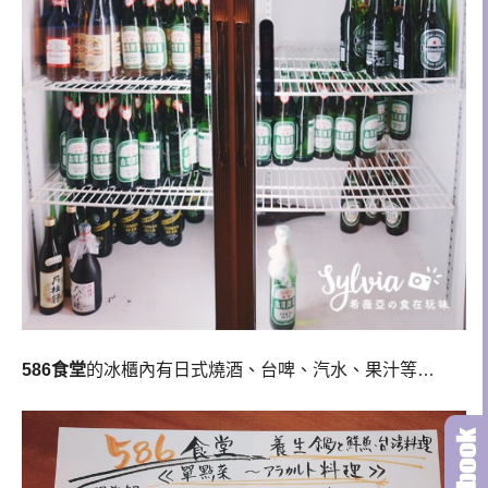
586食堂
的冰櫃內有日式燒酒、台啤、汽水、果汁等…