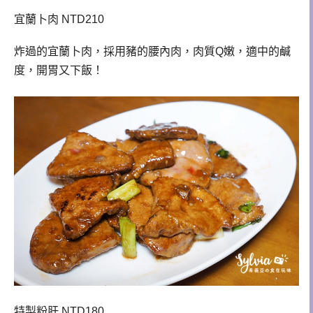
宜蘭卜肉 NTD210
炸過的宜蘭卜肉，採用豬的腰內肉，肉質Q嫩，適中的鹹
度，開胃又下飯！
特製粉肝 NTD180