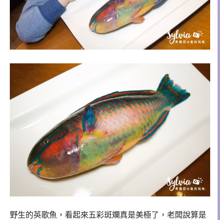
野生的英歌魚，看起來五彩斑斕真是美極了，老闆說算是