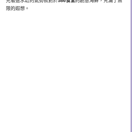
光看這水缸的氣勢就對於
586食堂
的創意海鮮，充滿了無
限的遐想。