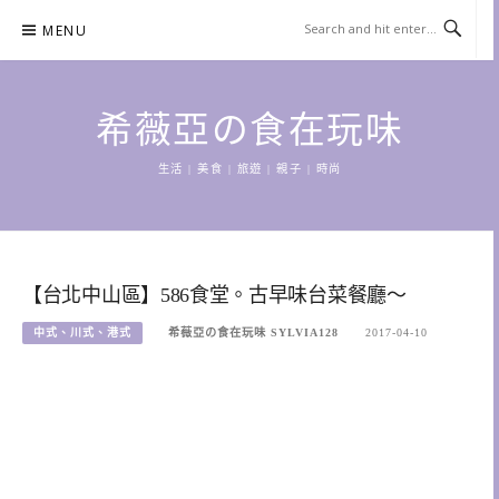
Skip
MENU
to
content
希薇亞の食在玩味
生活 | 美食 | 旅遊 | 親子 | 時尚
【台北中山區】586食堂。古早味台菜餐廳～
中式、川式、港式
希薇亞の食在玩味 SYLVIA128
2017-04-10