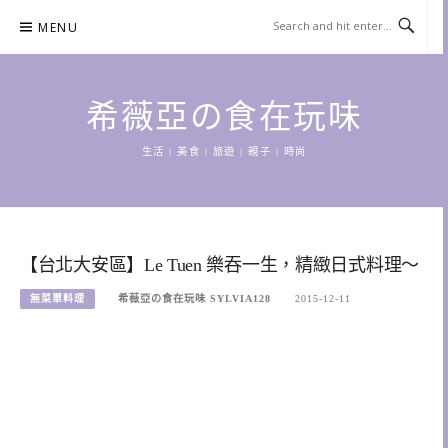
Skip
MENU
to
content
希薇亞の食在玩味
生活 | 美食 | 旅遊 | 親子 | 時尚
【台北大安區】Le Tuen 樂吞一生，精緻日式料理～
無菜單料理
希薇亞の食在玩味 SYLVIA128
2015-12-11