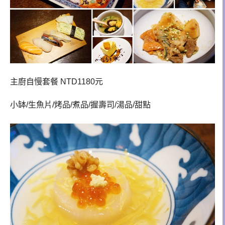
主廚自慢套餐 NTD1180元
小缽/生魚片/烤品/煮品/握壽司/湯品/甜點