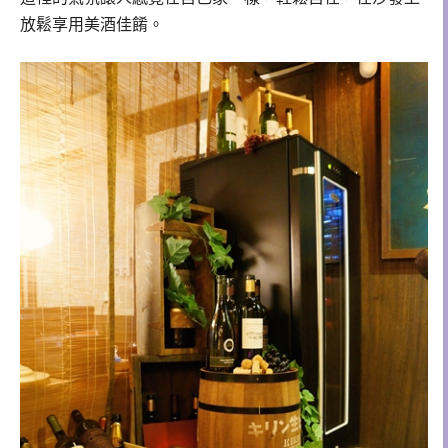
放鬆享用美酒佳餚。