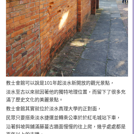
教士會館可以說是101年起淡水新開放的觀光景點，
淡水至古以來就因著他的獨特地理位置，而留下了很多充
滿了歷史文化的美麗景點。
教士會館其實就位於淡水真理大學的正對面，
民眾只要搭乘淡水捷運並轉乘公車於於紅毛城站下車，
沿著斜坡與鋪滿藤蔓古牆面慢慢的往上爬，幾乎處處都是