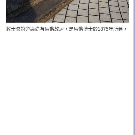
教士會館旁邊尚有馬偕故居，是馬偕博士於1875年所建，