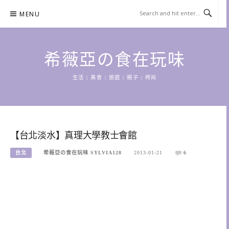
Skip
MENU
to
content
希薇亞の食在玩味
生活 | 美食 | 旅遊 | 親子 | 時尚
【台北淡水】真理大學教士會館
台北
希薇亞の食在玩味 SYLVIA128
2013-01-21
6