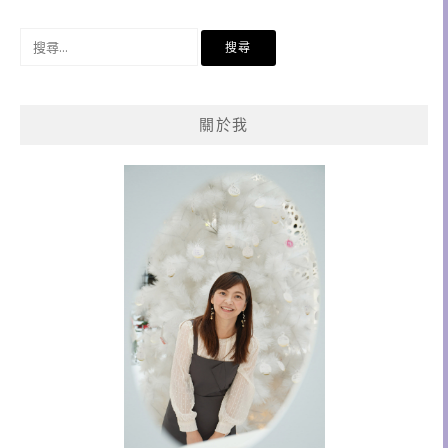
搜
尋
關
鍵
關於我
字: