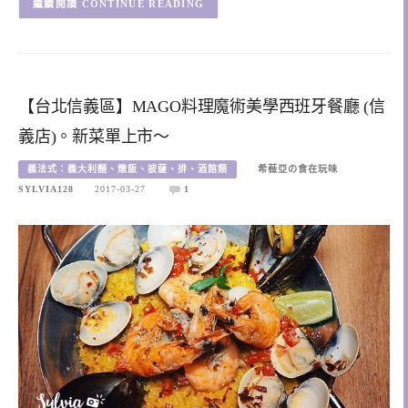
CONTINUE READING
【台北信義區】MAGO料理魔術美學西班牙餐廳 (信
義店)。新菜單上市～
義法式：義大利麵、燉飯、披薩、排、酒館類
希薇亞の食在玩味
SYLVIA128
2017-03-27
1