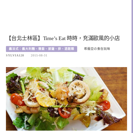
【台北士林區】Time’s Eat 時時，充滿歐風的小店
義法式：義大利麵、燉飯、披薩、排、酒館類
希薇亞の食在玩味
SYLVIA128
2015-08-31