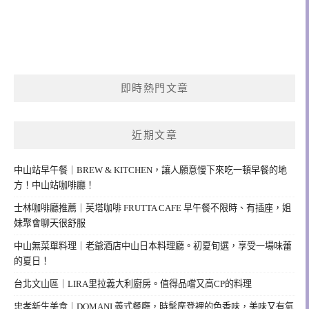
即時熱門文章
近期文章
中山站早午餐｜BREW & KITCHEN，讓人願意慢下來吃一頓早餐的地
方！中山站咖啡廳！
士林咖啡廳推薦｜芙塔咖啡 FRUTTA CAFE 早午餐不限時、有插座，姐
妹聚會聊天很舒服
中山無菜單料理｜老爺酒店中山日本料理廳。初夏旬選，享受一場味蕾
的夏日！
台北文山區｜LIRA里拉義大利廚房。值得品嚐又高CP的料理
忠孝新生美食｜DOMANI 義式餐廳，時髦摩登裡的色香味，美味又有氣