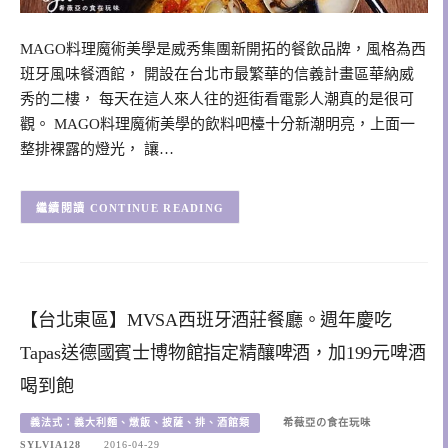
MAGO料理魔術美學是威秀集團新開拓的餐飲品牌，風格為西
班牙風味餐酒館， 開設在台北市最繁華的信義計畫區華納威
秀的二樓， 每天在這人來人往的逛街看電影人潮真的是很可
觀。 MAGO料理魔術美學的飲料吧檯十分新潮明亮，上面一
整排裸露的燈光， 讓…
CONTINUE READING
【台北東區】MVSA西班牙酒莊餐廳。週年慶吃
Tapas送德國賓士博物館指定精釀啤酒，加199元啤酒
喝到飽
義法式：義大利麵、燉飯、披薩、排、酒館類
希薇亞の食在玩味
SYLVIA128
2016-04-29