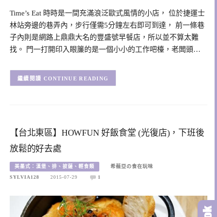
Time’s Eat 時時是一間充滿浪泛歐式風情的小店， 位於捷運士
林站旁邊的巷弄內，步行僅需5分鐘左右即可到達， 前一條巷
子內則是網路上鼎鼎大名的豐盛號早餐店，所以並不算太難
找。 門一打開印入眼簾的是一個小小的工作吧檯，老闆頭…
CONTINUE READING
【台北東區】HOWFUN 好飯食堂 (光復店)，下班後
放鬆的好去處
美墨式：漢堡、排、披薩、輕食類
希薇亞の食在玩味
SYLVIA128
2015-07-29
1