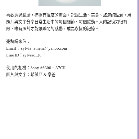
喜歡透過鏡頭，捕捉有溫度的畫面，記錄生活、美食、旅遊的點滴。用
照片與文字分享日常生活中的每個細節、每個感動。人的記憶力很有
限，唯有照片才能讓瞬間的感動，成為永恆的記憶。
邀稿請來信：
Email：
sylvia_athena@yahoo.com
Line ID：sylviac128
使用的相機：Sony A6300、A7CII
圖片與文字：希薇亞 & 樂爸