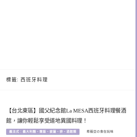
標籤:
西班牙料理
【台北東區】國父紀念館La MESA西班牙料理餐酒
館，讓你輕鬆享受道地異國料理！
義法式：義大利麵、燉飯、披薩、排、酒館類
希薇亞の食在玩味