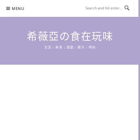
Skip
MENU
to
content
希薇亞の食在玩味
生活 | 美食 | 旅遊 | 親子 | 時尚