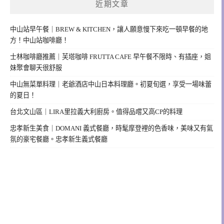
近期文章
中山站早午餐｜BREW & KITCHEN，讓人願意慢下來吃一頓早餐的地
方！中山站咖啡廳！
士林咖啡廳推薦｜芙塔咖啡 FRUTTA CAFE 早午餐不限時、有插座，姐
妹聚會聊天很舒服
中山無菜單料理｜老爺酒店中山日本料理廳。初夏旬選，享受一場味蕾
的夏日！
台北文山區｜LIRA里拉義大利廚房。值得品嚐又高CP的料理
忠孝新生美食｜DOMANI 義式餐廳，時髦摩登裡的色香味，美味又有氣
氛的豪宅餐廳。忠孝新生義式餐廳