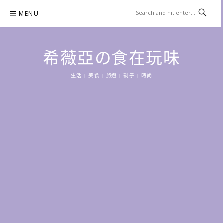
Skip
MENU
to
content
希薇亞の食在玩味
生活 | 美食 | 旅遊 | 親子 | 時尚