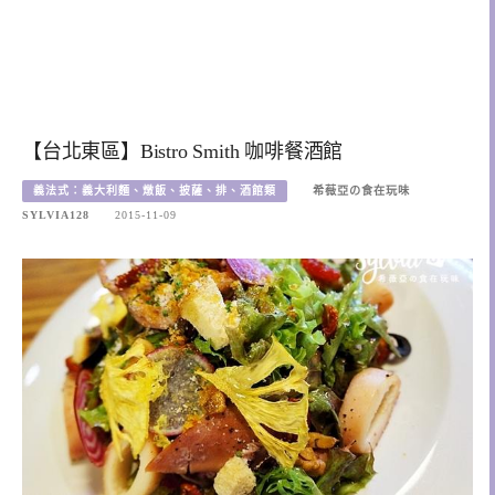
【台北東區】Bistro Smith 咖啡餐酒館
義法式：義大利麵、燉飯、披薩、排、酒館類
希薇亞の食在玩味
SYLVIA128
2015-11-09