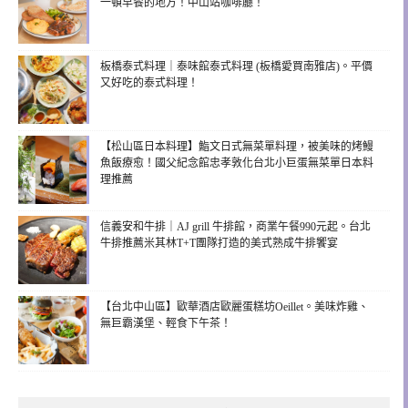
一頓早餐的地方！中山站咖啡廳！
板橋泰式料理｜泰味館泰式料理 (板橋愛買南雅店)。平價
又好吃的泰式料理！
【松山區日本料理】鮨文日式無菜單料理，被美味的烤鰻
魚飯療愈！國父紀念館忠孝敦化台北小巨蛋無菜單日本料
理推薦
信義安和牛排｜AJ grill 牛排館，商業午餐990元起。台北
牛排推薦米其林T+T團隊打造的美式熟成牛排饗宴
【台北中山區】歐華酒店歐麗蛋糕坊Oeillet。美味炸雞、
無巨霸漢堡、輕食下午茶！