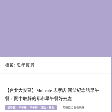
標籤:
忠孝復興
【台北大安區】Moi cafe 忠孝店 國父紀念館早午
餐，鬧中取靜的都市早午餐好去處
咖啡館、早午餐、下午茶、甜點、輕食
希薇亞の食在玩味