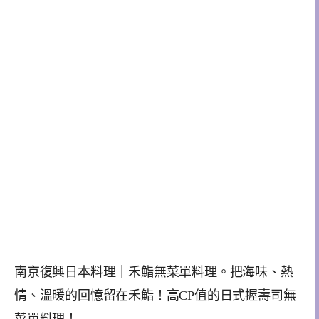
南京復興日本料理｜禾鮨無菜單料理。把海味、熱
情、溫暖的回憶留在禾鮨！高CP值的日式握壽司無
菜單料理！