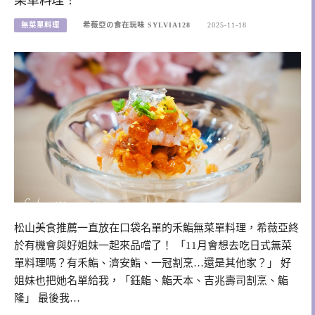
無菜單料理
希薇亞の食在玩味 SYLVIA128
2025-11-18
松山美食推薦一直放在口袋名單的禾鮨無菜單料理，希薇亞終
於有機會與好姐妹一起來品嚐了！ 「11月會想去吃日式無菜
單料理嗎？有禾鮨、濟安鮨、一冠割烹…還是其他家？」 好
姐妹也把她名單給我，「鈺鮨、鮨天本、吉兆壽司割烹、鮨
隆」 最後我…