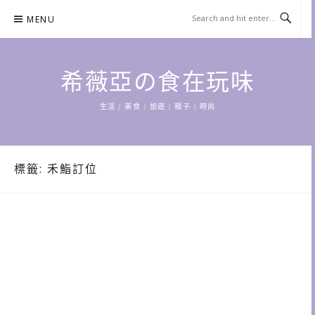
Skip
MENU
to
content
希薇亞の食在玩味
生活 | 美食 | 旅遊 | 親子 | 時尚
標籤:
禾鮨訂位