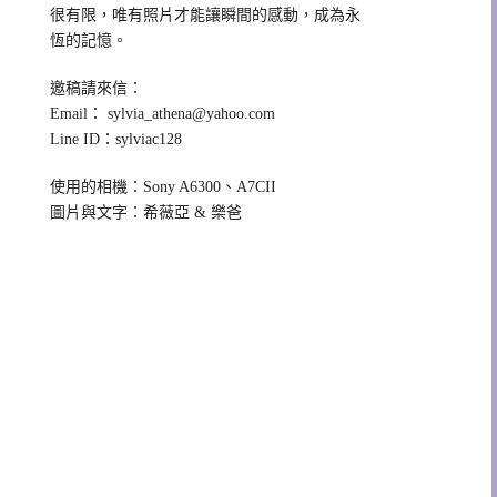
很有限，唯有照片才能讓瞬間的感動，成為永
恆的記憶。
邀稿請來信：
Email：
sylvia_athena@yahoo.com
Line ID：sylviac128
使用的相機：Sony A6300、A7CII
圖片與文字：希薇亞 & 樂爸