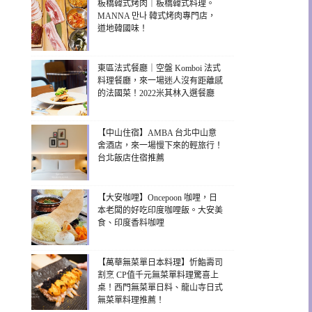
板橋韓式烤肉｜板橋韓式料理。
MANNA 만나 韓式烤肉專門店，
道地韓國味！
東區法式餐廳｜空盤 Komboi 法式
料理餐廳，來一場迷人沒有距離感
的法國菜！2022米其林入選餐廳
【中山住宿】AMBA 台北中山意
舍酒店，來一場慢下來的輕旅行！
台北飯店住宿推薦
【大安咖哩】Oncepoon 咖哩，日
本老闆的好吃印度咖哩飯。大安美
食、印度香料咖哩
【萬華無菜單日本料理】忻鮨壽司
割烹 CP值千元無菜單料理驚喜上
桌！西門無菜單日料、龍山寺日式
無菜單料理推薦！