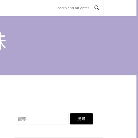
味
搜
尋
關
鍵