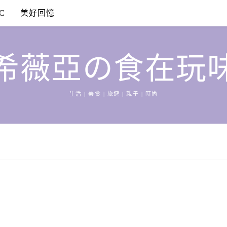
C
美好回憶
希薇亞の食在玩
生活 | 美食 | 旅遊 | 親子 | 時尚