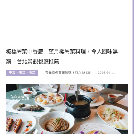
板橋粵菜中餐廳｜望月樓粵菜料理，令人回味無
窮！台北景觀餐廳推薦
中式、川式、港式
希薇亞の食在玩味 SYLVIA128
2026-04-11