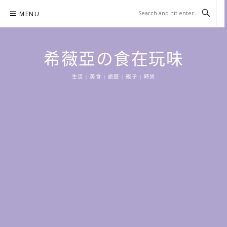
Skip
MENU
to
content
希薇亞の食在玩味
生活 | 美食 | 旅遊 | 親子 | 時尚