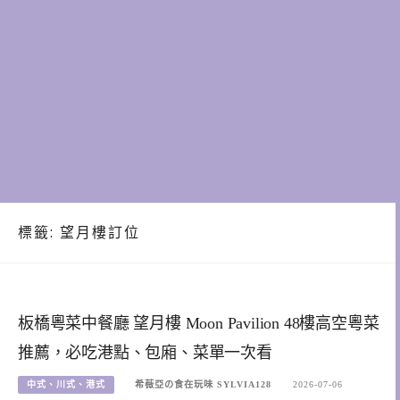
標籤:
望月樓訂位
板橋粵菜中餐廳 望月樓 Moon Pavilion 48樓高空粵菜
推薦，必吃港點、包廂、菜單一次看
中式、川式、港式
希薇亞の食在玩味 SYLVIA128
2026-07-06