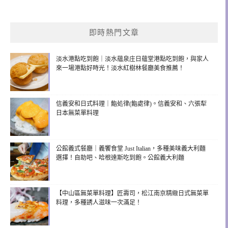
即時熱門文章
淡水港點吃到飽｜淡水蘊泉庄日蘊堂港點吃到飽，與家人
來一場港點好時光！淡水紅樹林餐廳美食推薦！
信義安和日式料理｜鮨処律(鮨處律)。信義安和、六張犁
日本無菜單料理
公館義式餐廳｜義饗食堂 Just Italian，多種美味義大利麵
選擇！自助吧、哈根達斯吃到飽。公館義大利麵
【中山區無菜單料理】匠壽司，松江南京精緻日式無菜單
料理，多種誘人滋味一次滿足！