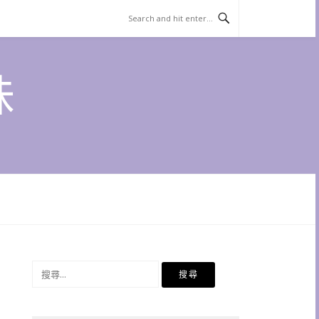
味
搜
尋
關
鍵