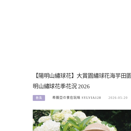
【陽明山繡球花】大賞園繡球花海芋田
明山繡球花季花況 2026
希薇亞の食在玩味 SYLVIA128
2026-05-20
台北