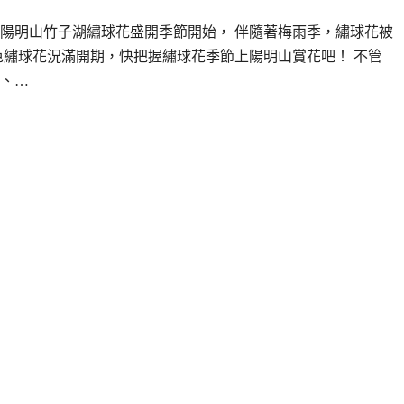
陽明山竹子湖繡球花盛開季節開始， 伴隨著梅雨季，繡球花被
色繡球花況滿開期，快把握繡球花季節上陽明山賞花吧！ 不管
、…