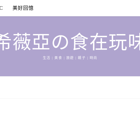
C
美好回憶
希薇亞の食在玩
生活 | 美食 | 旅遊 | 親子 | 時尚