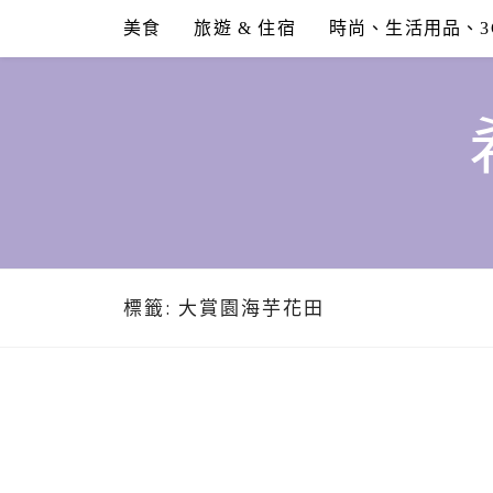
Skip
美食
旅遊 & 住宿
時尚、生活用品、3
to
content
標籤:
大賞園海芋花田