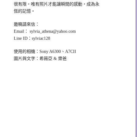
很有限，唯有照片才能讓瞬間的感動，成為永
恆的記憶。
邀稿請來信：
Email：
sylvia_athena@yahoo.com
Line ID：sylviac128
使用的相機：Sony A6300、A7CII
圖片與文字：希薇亞 & 樂爸