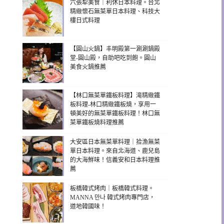
六張犁美食｜利休日本料理。台北
精緻懷石無菜單日本料理、科技大
樓日式料理
【圓山火鍋】丰明殿第一涮涮鍋殿
堂-圓山殿，自助吧吃到飽。圓山
美食火鍋推薦
【林口無菜單鐵板料理】滝精緻鐵
板料理-林口精緻鐵板燒，享用一
頓美好的無菜單鐵板料理！林口無
菜單鐵板燒料理推薦
大安區日本無菜單料理｜拾漁無菜
單日本料理。來自北海道、鹿兒島
的大海鮮味！信義安和日本料理推
薦
板橋韓式烤肉｜板橋韓式料理。
MANNA 만나 韓式烤肉專門店，
道地韓國味！