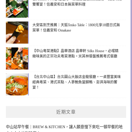
雙饗宴！信義安和日本無菜單料理
大安區割烹推薦｜天狐Tenko Table：1800元享18道日式無
菜單！信義安和 Omakase
【中山粵菜港點】晶華酒店 晶華軒 Silks House，必嚐精
緻味美的正宗功夫粵菜港點。米其林餐盤推薦粵式餐廳
【台北中山區】台北圓山大飯店金龍餐廳。一桌豐富美味
經典粵菜、港式茶點、人篸鮑魚當歸鴨、澎湃海味的饗
宴！
近期文章
中山站早午餐｜BREW & KITCHEN，讓人願意慢下來吃一頓早餐的地