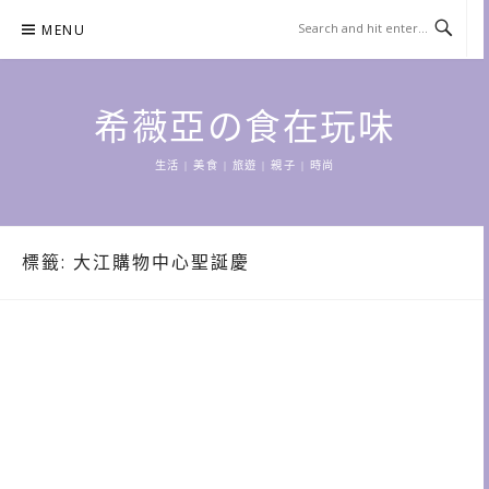
Skip
MENU
to
content
希薇亞の食在玩味
生活 | 美食 | 旅遊 | 親子 | 時尚
標籤:
大江購物中心聖誕慶