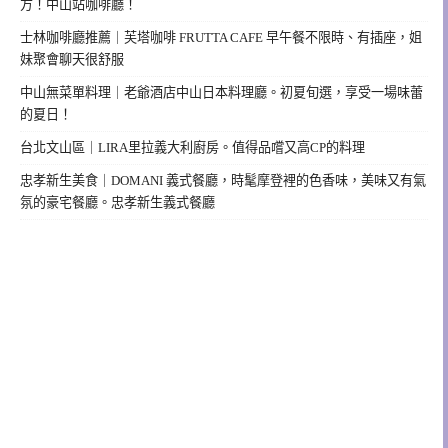
方！中山站咖啡廳！
士林咖啡廳推薦｜芙塔咖啡 FRUTTA CAFE 早午餐不限時、有插座，姐
妹聚會聊天很舒服
中山無菜單料理｜老爺酒店中山日本料理廳。初夏旬選，享受一場味蕾
的夏日！
台北文山區｜LIRA里拉義大利廚房。值得品嚐又高CP的料理
忠孝新生美食｜DOMANI 義式餐廳，時髦摩登裡的色香味，美味又有氣
氛的豪宅餐廳。忠孝新生義式餐廳