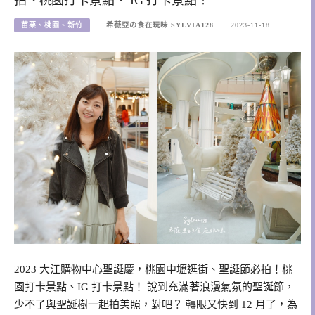
苗栗、桃園、新竹
希薇亞の食在玩味 SYLVIA128
2023-11-18
2023 大江購物中心聖誕慶，桃園中壢逛街、聖誕節必拍！桃
園打卡景點、IG 打卡景點！ 說到充滿著浪漫氣氛的聖誕節，
少不了與聖誕樹一起拍美照，對吧？ 轉眼又快到 12 月了，為