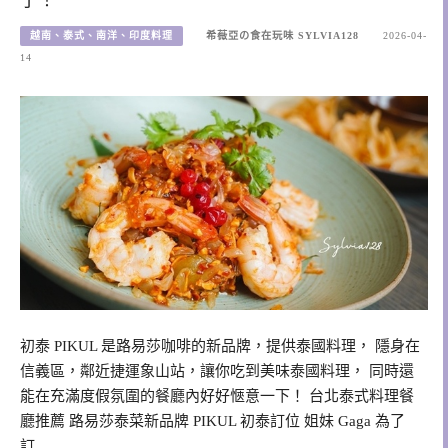
越南、泰式、南洋、印度料理
希薇亞の食在玩味 SYLVIA128
2026-04-
14
初泰 PIKUL 是路易莎咖啡的新品牌，提供泰國料理， 隱身在
信義區，鄰近捷運象山站，讓你吃到美味泰國料理， 同時還
能在充滿度假氛圍的餐廳內好好愜意一下！ 台北泰式料理餐
廳推薦 路易莎泰菜新品牌 PIKUL 初泰訂位 姐妹 Gaga 為了
訂…