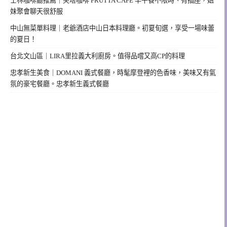
士林咖啡廳推薦｜芙塔咖啡 FRUTTA CAFE 早午餐不限時、有插座，姐
妹聚會聊天很舒服
中山無菜單料理｜老爺酒店中山日本料理廳。初夏旬選，享受一場味蕾
的夏日！
台北文山區｜LIRA里拉義大利廚房。值得品嚐又高CP的料理
忠孝新生美食｜DOMANI 義式餐廳，時髦摩登裡的色香味，美味又有氣
氛的豪宅餐廳。忠孝新生義式餐廳