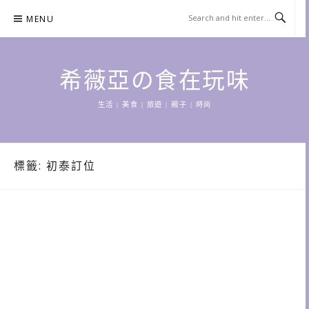
Skip
MENU
to
content
希薇亞の食在玩味
生活 | 美食 | 旅遊 | 親子 | 時尚
標籤:
初泰訂位