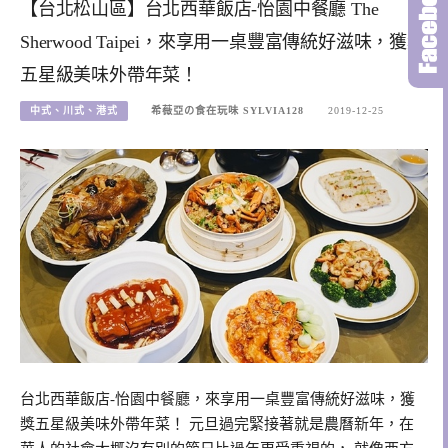
【台北松山區】台北西華飯店-怡園中餐廳 The
Sherwood Taipei，來享用一桌豐富傳統好滋味，獲獎
五星級美味外帶年菜！
中式、川式、港式
希薇亞の食在玩味 SYLVIA128
2019-12-25
台北西華飯店-怡園中餐廳，來享用一桌豐富傳統好滋味，獲
獎五星級美味外帶年菜！ 元旦過完緊接著就是農曆新年，在