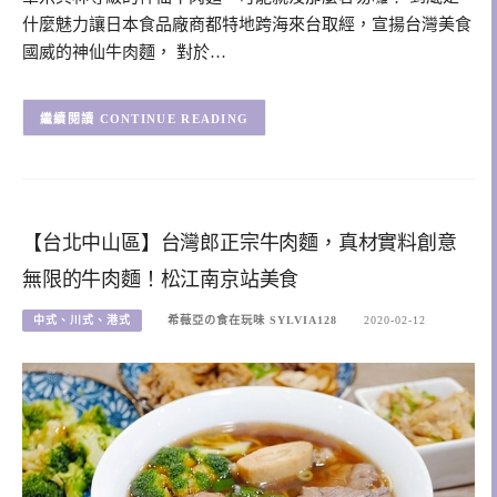
什麼魅力讓日本食品廠商都特地跨海來台取經，宣揚台灣美食
國威的神仙牛肉麵， 對於…
CONTINUE READING
【台北中山區】台灣郎正宗牛肉麵，真材實料創意
無限的牛肉麵！松江南京站美食
中式、川式、港式
希薇亞の食在玩味 SYLVIA128
2020-02-12