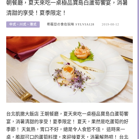
朝餐廳，夏天來吃一桌極品寶島白蘆筍饗宴，消暑
清甜的享受！夏季限定！
中式、川式、港式
希薇亞の食在玩味 SYLVIA128
2019-08-12
台北凱撒大飯店 王朝餐廳，夏天來吃一桌極品寶島白蘆筍饗
宴，消暑清甜的享受！夏季限定！ 夏天，果然是吃蘆筍的好
季節！ 天氣熱，胃口不好，總是令人食慾不佳， 這時來一
桌，脆甜可口的蘆筍料理，來迎接夏天，消暑解熱吧！ 台北