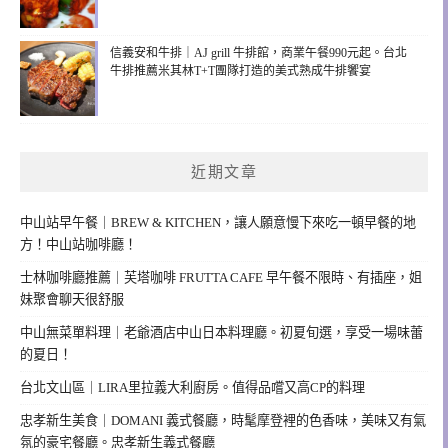
信義安和牛排｜AJ grill 牛排館，商業午餐990元起。台北
牛排推薦米其林T+T團隊打造的美式熟成牛排饗宴
近期文章
中山站早午餐｜BREW & KITCHEN，讓人願意慢下來吃一頓早餐的地
方！中山站咖啡廳！
士林咖啡廳推薦｜芙塔咖啡 FRUTTA CAFE 早午餐不限時、有插座，姐
妹聚會聊天很舒服
中山無菜單料理｜老爺酒店中山日本料理廳。初夏旬選，享受一場味蕾
的夏日！
台北文山區｜LIRA里拉義大利廚房。值得品嚐又高CP的料理
忠孝新生美食｜DOMANI 義式餐廳，時髦摩登裡的色香味，美味又有氣
氛的豪宅餐廳。忠孝新生義式餐廳