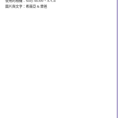
使用的相機：Sony A6300、A7CII
圖片與文字：希薇亞 & 樂爸