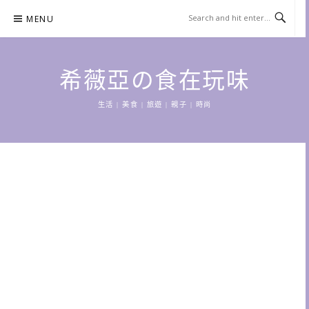
Skip
MENU
to
content
希薇亞の食在玩味
生活 | 美食 | 旅遊 | 親子 | 時尚