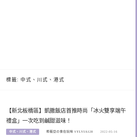
標籤:
中式、川式、港式
【新北板橋區】凱撒飯店首推時尚「冰火雙享端午
禮盒」一次吃到鹹甜滋味！
中式、川式、港式
希薇亞の食在玩味 SYLVIA128
2022-05-16