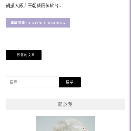
凱撒大飯店王朝餐廳位於台…
CONTINUE READING
文
較舊的文章
章
導
覽
搜
尋
關
鍵
關於我
字: