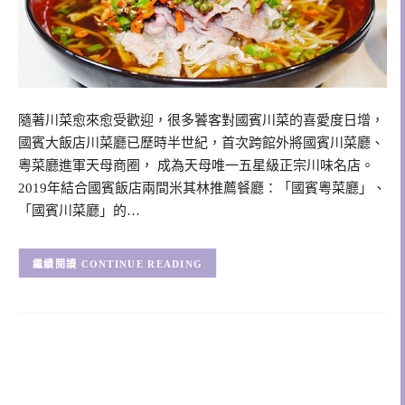
隨著川菜愈來愈受歡迎，很多饕客對國賓川菜的喜愛度日增，
國賓大飯店川菜廳已歷時半世紀，首次跨館外將國賓川菜廳、
粵菜廳進軍天母商圈， 成為天母唯一五星級正宗川味名店。
2019年結合國賓飯店兩間米其林推薦餐廳：「國賓粵菜廳」、
「國賓川菜廳」的…
CONTINUE READING