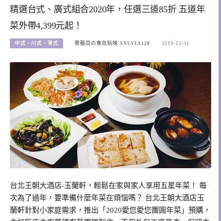
精選台式、廣式組合2020年，任選三道85折 五道年
菜外帶4,399元起！
中式、川式、港式
希薇亞の食在玩味 SYLVIA128
2019-12-31
台北王朝大酒店-玉蘭軒，輕鬆在家與家人享用五星年菜！ 每
次為了過年，要準備什麼年菜在煩惱嗎？ 台北王朝大酒店玉
蘭軒針對小家庭需求，推出「2020愛您愛您團圓年菜」預購，