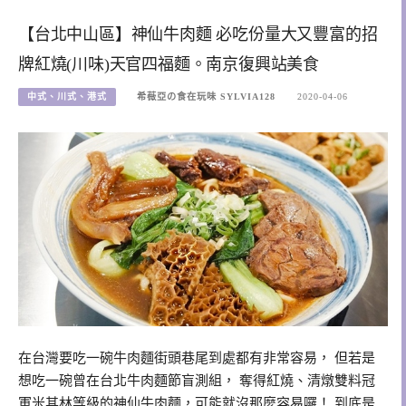
【台北中山區】神仙牛肉麵 必吃份量大又豐富的招
牌紅燒(川味)天官四福麵。南京復興站美食
中式、川式、港式
希薇亞の食在玩味 SYLVIA128
2020-04-06
在台灣要吃一碗牛肉麵街頭巷尾到處都有非常容易， 但若是
想吃一碗曾在台北牛肉麵節盲測組， 奪得紅燒、清燉雙料冠
軍米其林等級的神仙牛肉麵，可能就沒那麼容易囉！ 到底是