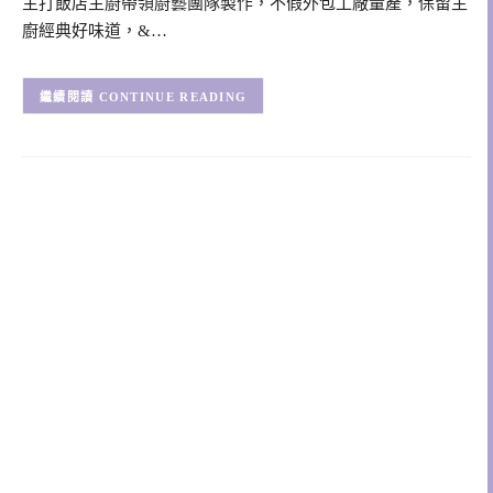
主打飯店主廚帶領廚藝團隊製作，不假外包工廠量產，保留主
廚經典好味道，&…
CONTINUE READING