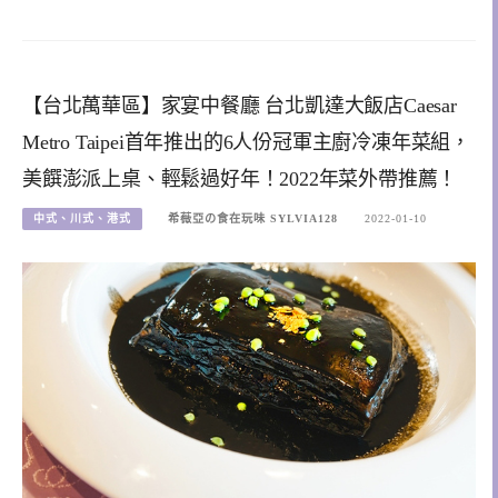
【台北萬華區】家宴中餐廳 台北凱達大飯店Caesar
Metro Taipei首年推出的6人份冠軍主廚冷凍年菜組，
美饌澎派上桌、輕鬆過好年！2022年菜外帶推薦！
中式、川式、港式
希薇亞の食在玩味 SYLVIA128
2022-01-10