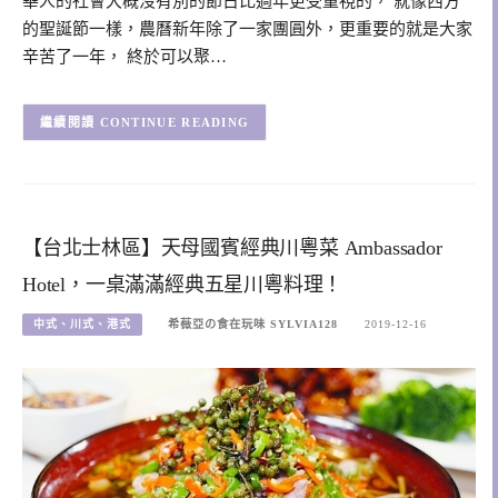
華人的社會大概沒有別的節日比過年更受重視的， 就像西方
的聖誕節一樣，農曆新年除了一家團圓外，更重要的就是大家
辛苦了一年， 終於可以聚…
CONTINUE READING
【台北士林區】天母國賓經典川粵菜 Ambassador
Hotel，一桌滿滿經典五星川粵料理！
中式、川式、港式
希薇亞の食在玩味 SYLVIA128
2019-12-16