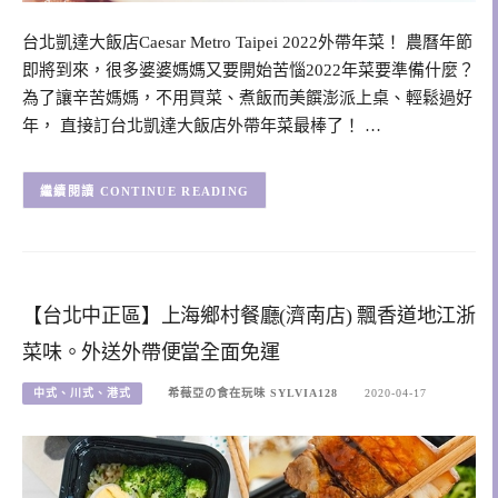
台北凱達大飯店Caesar Metro Taipei 2022外帶年菜！ 農曆年節
即將到來，很多婆婆媽媽又要開始苦惱2022年菜要準備什麼？
為了讓辛苦媽媽，不用買菜、煮飯而美饌澎派上桌、輕鬆過好
年， 直接訂台北凱達大飯店外帶年菜最棒了！ …
CONTINUE READING
【台北中正區】上海鄉村餐廳(濟南店) 飄香道地江浙
菜味。外送外帶便當全面免運‎
中式、川式、港式
希薇亞の食在玩味 SYLVIA128
2020-04-17