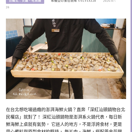
日韓式：火鍋、吃到飽
希薇亞の食在玩味 SYLVIA128
2026-07-
26
在台北想吃場過癮的澎湃海鮮火鍋？直奔「深紅汕頭鍋物台北
民權店」就對了！ 深紅汕頭鍋物是澎湃系火鍋代表，每日新
鮮海鮮上桌就有氣勢， 它迷人的地方，不是浮誇食材，更是
用心備料與原型食材的堅持， 每片肉、海鮮，搭配黃金花膠