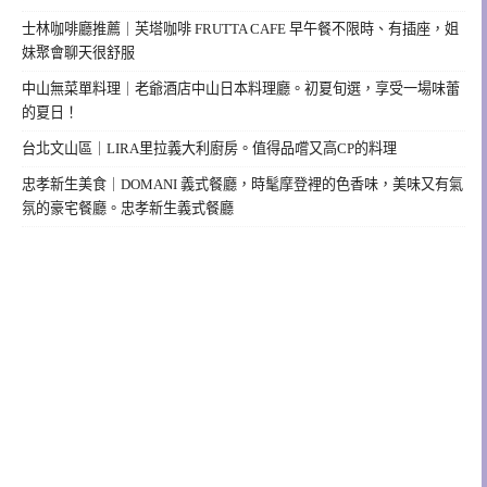
士林咖啡廳推薦｜芙塔咖啡 FRUTTA CAFE 早午餐不限時、有插座，姐
妹聚會聊天很舒服
中山無菜單料理｜老爺酒店中山日本料理廳。初夏旬選，享受一場味蕾
的夏日！
台北文山區｜LIRA里拉義大利廚房。值得品嚐又高CP的料理
忠孝新生美食｜DOMANI 義式餐廳，時髦摩登裡的色香味，美味又有氣
氛的豪宅餐廳。忠孝新生義式餐廳