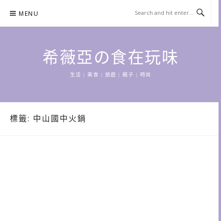
Skip
MENU
to
content
希薇亞の食在玩味
生活 | 美食 | 旅遊 | 親子 | 時尚
標籤:
中山國中火鍋