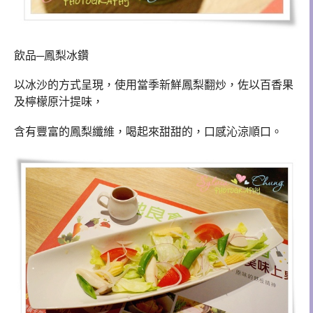
飲品─鳳梨冰鑽
以冰沙的方式呈現，使用當季新鮮鳳梨翻炒，佐以百香果
及檸檬原汁提味，
含有豐富的鳳梨纖維，喝起來甜甜的，口感沁涼順口。