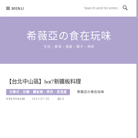
Skip
MENU
to
content
希薇亞の食在玩味
生活 | 美食 | 旅遊 | 親子 | 時尚
【台北中山區】hot7新鐵板料理
日韓式：拉麵、鐵板燒、烤肉、居酒屋
希薇亞の食在玩味
SYLVIA128
2013-07-30
2