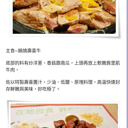
主食─鍋燒壽喜牛
底部的料有炒洋蔥、香菇跟南瓜，上頭再放上軟嫩肩里肌
牛肉，
佐以特製壽喜醬汁，少油、低鹽、原塊料理，高溫快速封
存鮮嫩與美味，好吃極了。