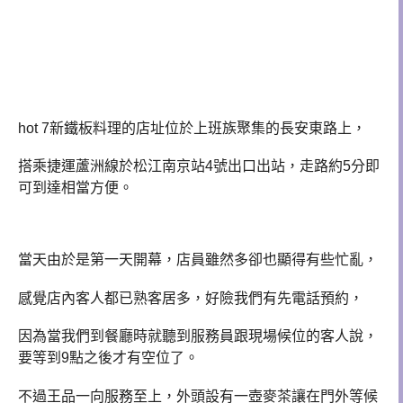
hot 7新鐵板料理的店址位於上班族聚集的長安東路上，
搭乘捷運蘆洲線於松江南京站4號出口出站，
走路約5分即
可到達相當方便。
當天由於是第一天開幕，
店員雖然多卻也顯得有些忙亂，
感覺店內客人都已熟客居多，好險我們有先電話預約，
因為當我們到餐廳時就聽到服務員跟現場候位的客人說，
要等到9點之後才有空位了。
不過王品一向服務至上，外頭設有一壺麥茶讓在門外等候