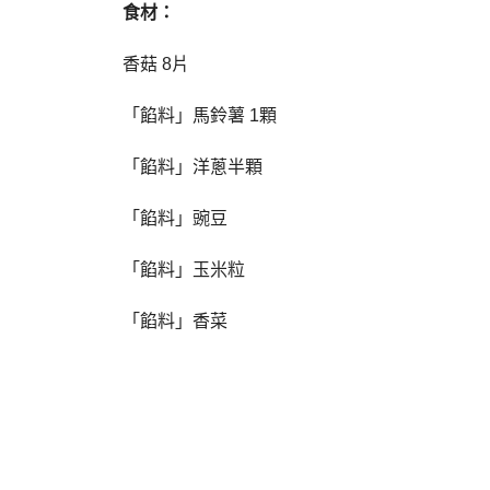
食材：
香菇 8片
「餡料」馬鈴薯 1顆
「餡料」洋蔥半顆
「餡料」豌豆
「餡料」玉米粒
「餡料」香菜