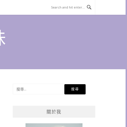
味
搜
尋
關
鍵
關於我
字: