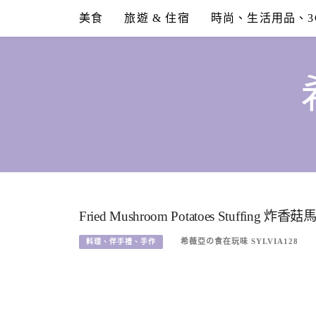
Skip
美食
旅遊 & 住宿
時尚、生活用品、3
to
content
Fried Mushroom Potatoes Stuffing 炸
希薇亞の食在玩味 SYLVIA128
料理、伴手禮、手作