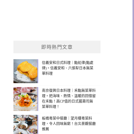
即時熱門文章
信義安和日式料理｜鮨処律(鮨處
律)。信義安和、六張犁日本無菜
單料理
南京復興日本料理｜禾鮨無菜單料
理。把海味、熱情、溫暖的回憶留
在禾鮨！高CP值的日式握壽司無
菜單料理！
板橋粵菜中餐廳｜望月樓粵菜料
理，令人回味無窮！台北景觀餐廳
推薦