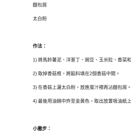
麵包屑
太白粉
作法：
1) 將馬鈴薯泥、洋蔥丁、豌豆、玉米粒、香菜
2) 取掉香菇根，將餡料填在2個香菇中間。
3) 在香菇上灑太白粉，放進蛋汁裡再沾麵包屑
4) 最後用油鍋中炸至金黃色，取出放置吸油紙
小撇步
：