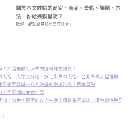
關於本文評論的商家、商品、景點、議題、方
法，你給幾顆星呢？
歡迎一起點擊星號參與評論唷！
憶！網路團購冷凍羊肉爐料理包推薦！
莓大福，大顆又好吃！迪化街草莓大福、台北草莓大福推薦
雞母嶺野餐與一八九漁舖的慢旅時光！貢寮景點
力！宅配滷味美食推薦
空間。讓手作療癒心靈與生活！植系香氛蠟燭、植萃環保手皂
魚片