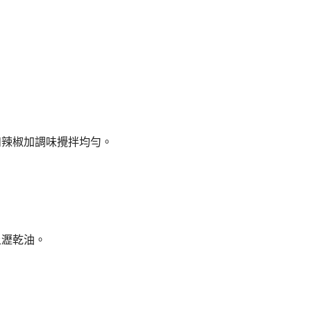
和辣椒加調味攪拌均勻。
。
上瀝乾油。