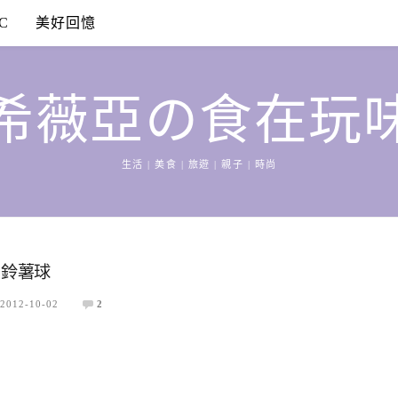
C
美好回憶
希薇亞の食在玩
生活 | 美食 | 旅遊 | 親子 | 時尚
香菇馬鈴薯球
2012-10-02
2