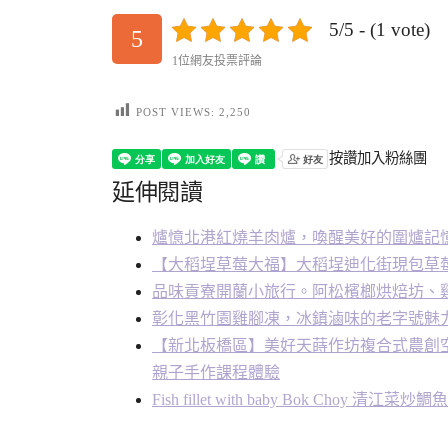
5/5 - (1 vote)
5
1位網友投票評論
POST VIEWS:
2,250
按讚加入粉絲團
延伸閱讀
爐憶北港紅燒羊肉爐，喚醒美好的圍爐記
【大稻埕草莓大福】大稻埕迪化街現包草
品味貢寮開蘭小旅行。阿松檳榔烘焙坊、
彰化黑竹園雞腳凍，冰鎮滷味的老字號魅
【新北板橋區】美好天蒔作坊複合式農創
親子手作課程體驗
Fish fillet with baby Bok Choy 清江菜炒鯛